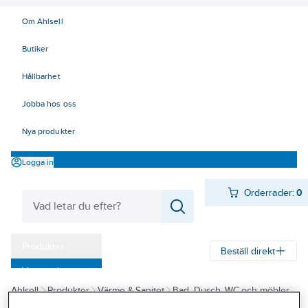
Om Ahlsell
Butiker
Hållbarhet
Jobba hos oss
Nya produkter
Logga in
Orderrader:
0
Produkter
Beställ direkt
Varumärken
Ahlsell
Produkter
Värme & Sanitet
Bad, Dusch, WC och möbler
Kampanjer
Sanitetsarmatur
Strålsamlare