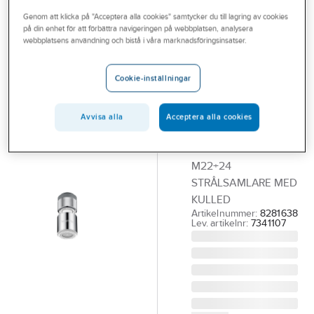
Outlet
Genom att klicka på "Acceptera alla cookies" samtycker du till lagring av cookies
på din enhet för att förbättra navigeringen på webbplatsen, analysera
WATWIN
Branscher
webbplatsens användning och bistå i våra marknadsföringsinsatser.
Strålsamlare
Tjänster
med kulled
Cookie-inställningar
Nozzle
Vårt erbjudande
M22+24,
Aktuellt
Avvisa alla
Acceptera alla cookies
WatWin
WATWIN NOZZLE
M22+24
STRÅLSAMLARE MED
KULLED
Artikelnummer:
8281638
Lev. artikelnr:
7341107