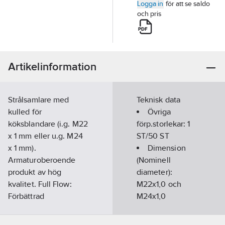
Logga in
för att se saldo
och pris
Artikelinformation
Strålsamlare med
Teknisk data
kulled för
Övriga
köksblandare (i.g. M22
förp.storlekar:
1
x 1 mm eller u.g. M24
ST/50 ST
x 1 mm).
Dimension
Armaturoberoende
(Nominell
produkt av hög
diameter):
kvalitet. Full Flow:
M22x1,0 och
Förbättrad
M24x1,0
vattenkomfort utan
Justerbar:
Ja
begränsning av
Anti-kalk-