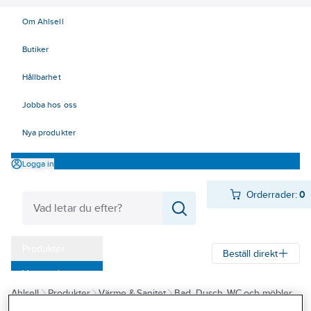
Om Ahlsell
Butiker
Hållbarhet
Jobba hos oss
Nya produkter
Logga in
Orderrader:
0
Produkter
Beställ direkt
Varumärken
Ahlsell
Produkter
Värme & Sanitet
Bad, Dusch, WC och möbler
Kampanjer
Sanitetsarmatur
Strålsamlare