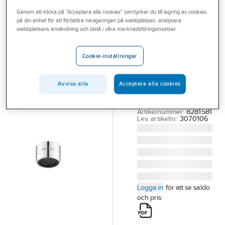
Outlet
Genom att klicka på "Acceptera alla cookies" samtycker du till lagring av cookies
på din enhet för att förbättra navigeringen på webbplatsen, analysera
DIVELLO
Branscher
webbplatsens användning och bistå i våra marknadsföringsinsatser.
Strålsamlare
Tjänster
Basic M22,
Cookie-inställningar
DIVELLO
Vårt erbjudande
DIVELLO BASIC M22
Bli kund
Avvisa alla
Acceptera alla cookies
6L 10P
Aktuellt
STRÅLSAMLARE
Artikelnummer:
8281581
Lev. artikelnr:
3070106
Logga in
för att se saldo
och pris