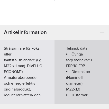
Artikelinformation
Strålsamlare för köks-
Teknisk data
eller
Övriga
tvättställsblandare (i.g.
förp.storlekar:
1
M22 x 1 mm). DIVELLO
FRP/10 FRP
ECONOM™:
Dimension
Armaturoberoende
(Nominell
och energieffektiv
diameter):
originalprodukt,
M22x1,0
reducerar vatten- och
Justerbar:
energiförbrukningen
Nej
på existerande