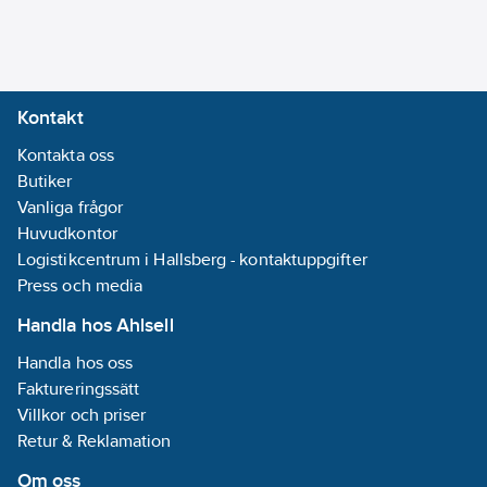
med optimal
sköljkomfort.
Kalkavvisande
innerdelar.
Kontakt
Artikelnummer:
8281581
Lev. artikelnr:
Kontakta oss
3070106
Ean
Butiker
7350090142436
artikelnr:
Vanliga frågor
Ersätter
Huvudkontor
8242329
artikelnr:
Logistikcentrum i Hallsberg - kontaktuppgifter
Materialklass
Press och media
PCP20B
Handla hos Ahlsell
Handla hos oss
Faktureringssätt
Villkor och priser
Retur & Reklamation
Om oss