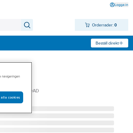
Logga in
Orderrader:
0
Beställ direkt
ra navigeringen
ustavsberg
 UTV M24X1 LEDAD
 alla cookies
01