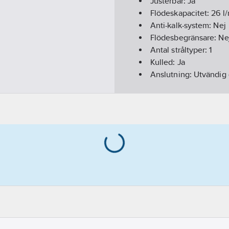
Justerbar:
Ja
Flödeskapacitet:
26
l/
Anti-kalk-system:
Nej
Flödesbegränsare:
Ne
Antal stråltyper:
1
Kulled:
Ja
Anslutning:
Utvändig 
Utförande:
M24X1 Ut v