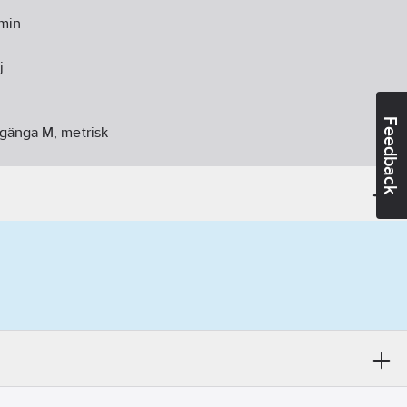
min
j
Feedback
gänga M, metrisk
.g. ledad