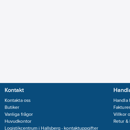
Kontakt
Handla
Kontakta oss
Handla 
Butiker
Fakturer
Vanliga frågor
Villkor 
Huvudkontor
Retur &
Logistikcentrum i Hallsberg - kontaktuppgifter