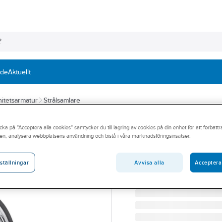
nde
Aktuellt
itetsarmatur
Strålsamlare
GUSTAVSBERG
cka på "Acceptera alla cookies" samtycker du till lagring av cookies på din enhet för att förbätt
Strålsamlare. G
en, analysera webbplatsens användning och bistå i våra marknadsföringsinsatser.
VA 632863-01 STRÅLSA
Artikelnummer:
8242039
Avvisa alla
Acceptera
ställningar
Lev. artikelnr:
GB41632863 