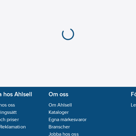
 hos Ahlsell
Om oss
F
hos oss
Om Ahlsell
Le
ingssätt
Kataloger
och priser
Egna märkesvaror
 Reklamation
Branscher
Jobba hos oss