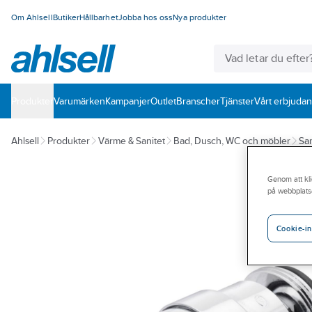
Om Ahlsell
Butiker
Hållbarhet
Jobba hos oss
Nya produkter
Produkter
Varumärken
Kampanjer
Outlet
Branscher
Tjänster
Vårt erbjuda
Ahlsell
Produkter
Värme & Sanitet
Bad, Dusch, WC och möbler
San
Genom att kli
på webbplats
Cookie-in