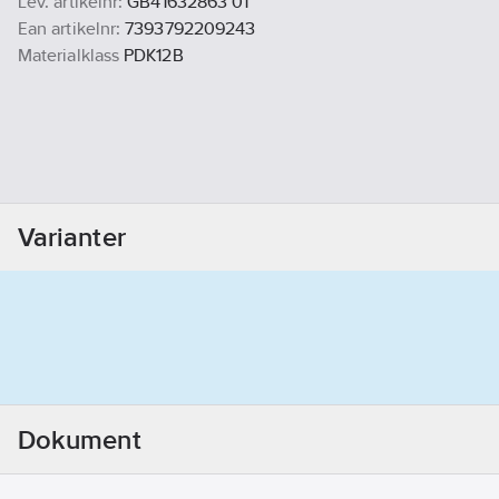
Lev. artikelnr:
GB41632863 01
Ean artikelnr:
7393792209243
Materialklass
PDK12B
Varianter
Dokument