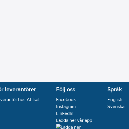
ör leverantörer
Följ oss
Språk
verantör hos Ahlsell
Facebook
English
Instagram
Svenska
LinkedIn
Ladda ner vår app