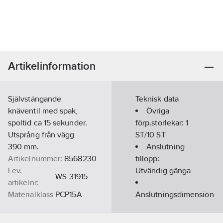
Artikelinformation
Självstängande
Teknisk data
knäventil med spak,
Övriga
spoltid ca 15 sekunder.
förp.storlekar:
1
Utsprång från vägg
ST/10 ST
390 mm.
Anslutning
Artikelnummer:
8568230
tillopp:
Lev.
Utvändig gänga
WS 31915
artikelnr:
Materialklass
PCP15A
Anslutningsdimension
tillopp:
1/2"
Basfärg: