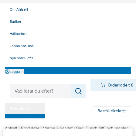
Om Ahlsell
Butiker
Hållbarhet
Jobba hos oss
Nya produkter
Logga in
Orderrader:
0
Produkter
Beställ direkt
Varumärken
Ahlsell
Produkter
Värme & Sanitet
Bad, Dusch, WC och möbler
Kampanjer
Sanitetsarmatur
Självstängande ventiler och blandare