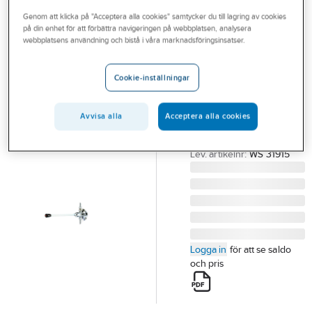
Outlet
Genom att klicka på "Acceptera alla cookies" samtycker du till lagring av cookies
på din enhet för att förbättra navigeringen på webbplatsen, analysera
WESAG AB (VVS
Branscher
webbplatsens användning och bistå i våra marknadsföringsinsatser.
AGENTURER AB)
Knäventil med
Tjänster
spak Presto
Cookie-inställningar
Vårt erbjudande
15 KNÄVENTIL
Bli kund
SPAKUTSPRÅNG=390M
Avvisa alla
Acceptera alla cookies
PRESTO 31915
Aktuellt
Artikelnummer:
8568230
Lev. artikelnr:
WS 31915
Logga in
för att se saldo
och pris