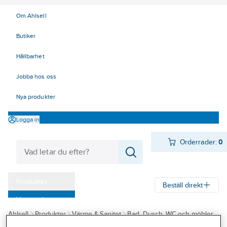
Om Ahlsell
Butiker
Hållbarhet
Jobba hos oss
Nya produkter
Logga in
Orderrader:
0
Produkter
Beställ direkt
Varumärken
Ahlsell
Produkter
Värme & Sanitet
Bad, Dusch, WC och möbler
Kampanjer
Sanitetsarmatur
Självstängande ventiler och blandare