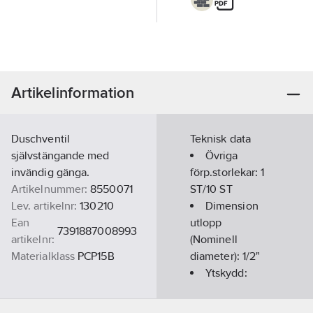
Artikelinformation
Duschventil
Teknisk data
självstängande med
Övriga
invändig gänga.
förp.storlekar:
1
Artikelnummer:
8550071
ST/10 ST
Lev. artikelnr:
130210
Dimension
Ean
utlopp
7391887008993
artikelnr:
(Nominell
Materialklass
PCP15B
diameter):
1/2"
Ytskydd:
Förkromad
REACH -