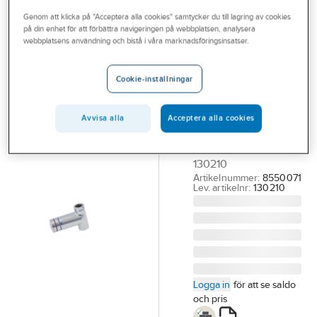
Outlet
Genom att klicka på "Acceptera alla cookies" samtycker du till lagring av cookies
på din enhet för att förbättra navigeringen på webbplatsen, analysera
MORA
Branscher
webbplatsens användning och bistå i våra marknadsföringsinsatser.
Duschventil
Tjänster
Aqua
Cookie-inställningar
sjävlstängande,
Vårt erbjudande
Mora
Bli kund
Avvisa alla
Acceptera alla cookies
15 DUSCHVENTIL INV
Aktuellt
GÄNGA AQUA
130210
Artikelnummer:
8550071
Lev. artikelnr:
130210
Logga in
för att se saldo
och pris