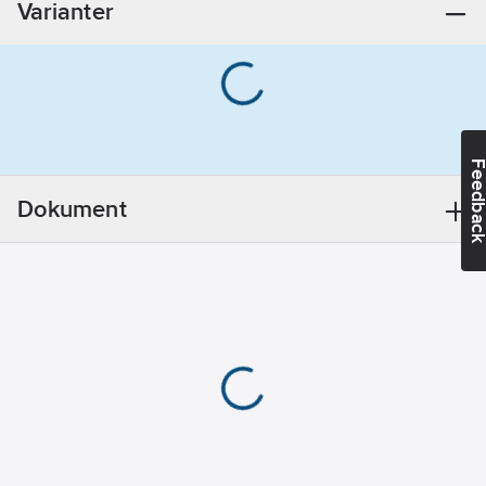
Varianter
Innehåller
kandidatämnen:
Bly
REACH
Datum:
2021-11-
23
Feedba
REACH
Informationsplikt:
Dokument
Ja