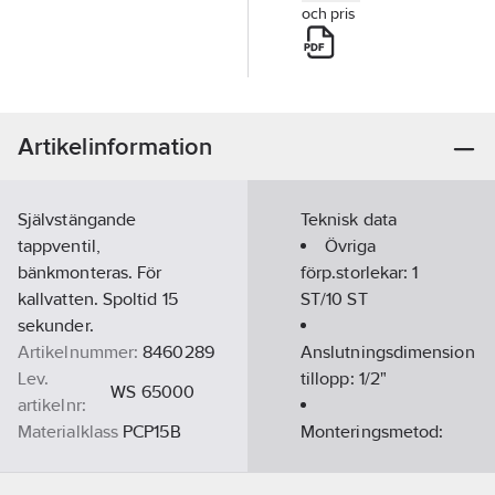
och pris
Artikelinformation
Självstängande
Teknisk data
tappventil,
Övriga
bänkmonteras. För
förp.storlekar:
1
kallvatten. Spoltid 15
ST/10 ST
sekunder.
Artikelnummer:
8460289
Anslutningsdimension
Lev.
tillopp:
1/2"
WS 65000
artikelnr:
Materialklass
PCP15B
Monteringsmetod:
Bänk/Armaturhål
Material