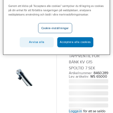
Outlet
Genom att klicka på "Acceptera alla cookies" samtycker du till lagring av cookies
på din enhet för att förbättra navigeringen på webbplatsen, analysera
WESAG AB (VVS
Branscher
webbplatsens användning och bistå i våra marknadsföringsinsatser.
AGENTURER AB)
Tappventil
Tjänster
självstängande
Cookie-inställningar
Vårt erbjudande
för bänk Presto
Bli kund
Neo
Avvisa alla
Acceptera alla cookies
PRESTO NEO
Aktuellt
TAPPVENTIL FÖR
BÄNK KV G15
SPOLTID 7 SEK
Artikelnummer:
8460289
Lev. artikelnr:
WS 65000
Logga in
för att se saldo