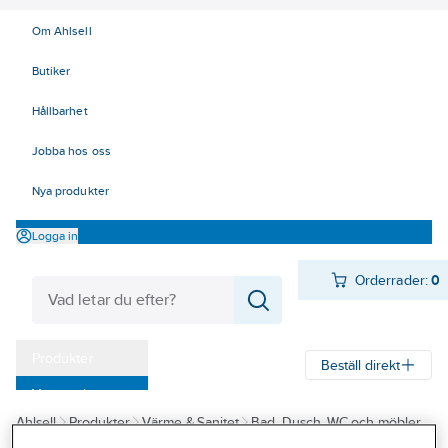
Om Ahlsell
Butiker
Hållbarhet
Jobba hos oss
Nya produkter
Logga in
Orderrader:
0
Produkter
Beställ direkt
Varumärken
Ahlsell
Produkter
Värme & Sanitet
Bad, Dusch, WC och möbler
Kampanjer
Sanitetsarmatur
Självstängande ventiler och blandare