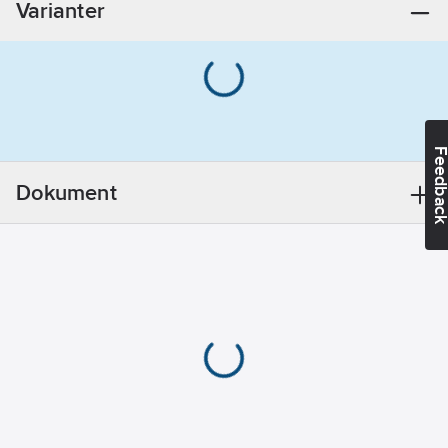
Varianter
armatur:
Mässing
Utloppsmunstycke:
Strålsamlare
luftinblandning
Feedba
Utförande
utloppspip:
Fast
Dokument
Med
strålsamlare:
Ja