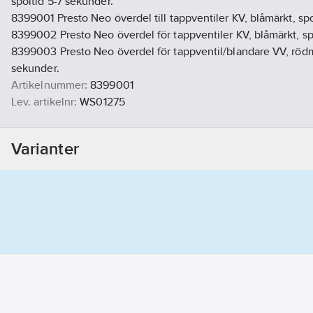
spoltid 5-7 sekunder.
8399001 Presto Neo överdel till tappventiler KV, blåmärkt, spo
8399002 Presto Neo överdel för tappventiler KV, blåmärkt, sp
8399003 Presto Neo överdel för tappventil/blandare VV, rödmä
sekunder.
Artikelnummer:
8399001
Lev. artikelnr:
WS01275
Ersätter artikelnr:
8121701
Materialklass
PCP15B
Varianter