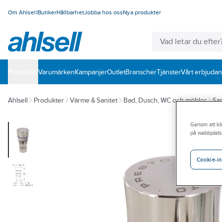
Om Ahlsell
Butiker
Hållbarhet
Jobba hos oss
Nya produkter
Produkter
Varumärken
Kampanjer
Outlet
Branscher
Tjänster
Vårt erbjuda
Ahlsell
Produkter
Värme & Sanitet
Bad, Dusch, WC och möbler
San
Genom att kli
på webbplats
Cookie-in