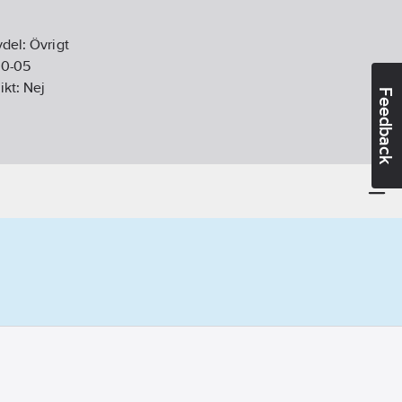
vdel:
Övrigt
10-05
ikt:
Nej
Feedback