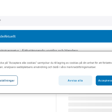
nde
Aktuellt
itetsarmatur
Självstängande ventiler och blandare
cka på "Acceptera alla cookies" samtycker du till lagring av cookies på din enhet för att förbätt
Överdel, Presto
en, analysera webbplatsens användning och bistå i våra marknadsföringsinsatser.
ÖVERDEL PRESTO NEO, B
Artikelnummer:
8399001
Avvisa alla
Acceptera
ställningar
Lev. artikelnr:
WS01275