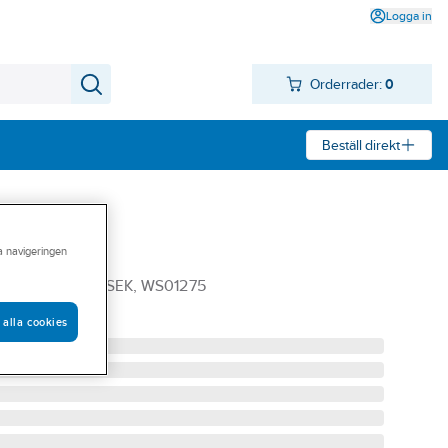
Logga in
Orderrader:
0
Beställ direkt
ra navigeringen
LÅ, TAPPV 15 SEK, WS01275
 alla cookies