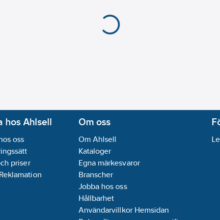
 hos Ahlsell
Om oss
F
hos oss
Om Ahlsell
Le
ingssätt
Kataloger
och priser
Egna märkesvaror
 Reklamation
Branscher
Jobba hos oss
Hållbarhet
Användarvillkor Hemsidan