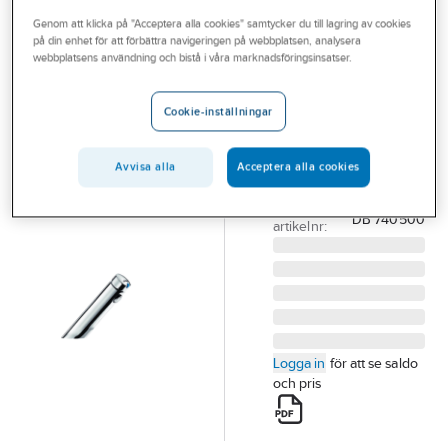
Outlet
Genom att klicka på "Acceptera alla cookies" samtycker du till lagring av cookies
på din enhet för att förbättra navigeringen på webbplatsen, analysera
HENO
Branscher
webbplatsens användning och bistå i våra marknadsföringsinsatser.
Tappventil
Tjänster
Temposoft 2,
Cookie-inställningar
Heno
Vårt erbjudande
HENO TAPPVENTIL
Bli kund
Avvisa alla
Acceptera alla cookies
TEMPOSOFT 2
Aktuellt
Artikelnummer:
8381655
Lev.
DB 740500
artikelnr:
Logga in
för att se saldo
och pris