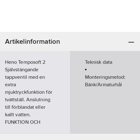
Artikelinformation
Heno Temposoft 2
Teknisk data
Självstängande
tappventil med en
Monteringsmetod:
extra
Bänk/Armaturhål
mjuktryckfunktion för
tvättställ. Anslutning
till förblandat eller
kallt vatten.
FUNKTION OCH
ANVÄNDNING
Flöde av vatten erhålls