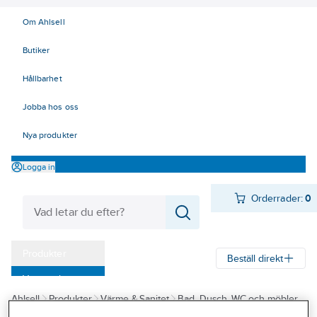
Om Ahlsell
Butiker
Hållbarhet
Jobba hos oss
Nya produkter
Logga in
Orderrader:
0
Produkter
Beställ direkt
Varumärken
Ahlsell
Produkter
Värme & Sanitet
Bad, Dusch, WC och möbler
Kampanjer
Sanitetsarmatur
Självstängande ventiler och blandare