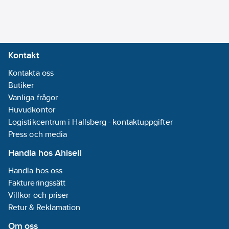
förblandare
Artikelnummer:
8381655
Lev.
DB 740500
artikelnr:
Kontakt
Materialklass
PCP250
Kontakta oss
Butiker
Vanliga frågor
Huvudkontor
Logistikcentrum i Hallsberg - kontaktuppgifter
Press och media
Handla hos Ahlsell
Handla hos oss
Faktureringssätt
Villkor och priser
Retur & Reklamation
Om oss