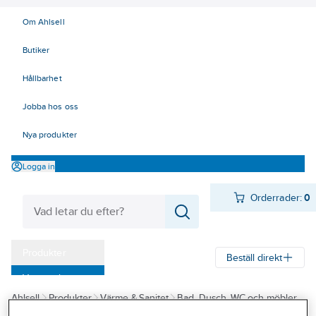
Om Ahlsell
Butiker
Hållbarhet
Jobba hos oss
Nya produkter
Logga in
Orderrader:
0
Produkter
Beställ direkt
Varumärken
Ahlsell
Produkter
Värme & Sanitet
Bad, Dusch, WC och möbler
Kampanjer
Sanitetsarmatur
Självstängande ventiler och blandare