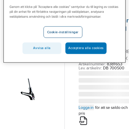
Outlet
Genom att klicka på "Acceptera alla cookies" samtycker du till lagring av cookies
på din enhet för att förbättra navigeringen på webbplatsen, analysera
HENO
Branscher
webbplatsens användning och bistå i våra marknadsföringsinsatser.
Tvättställsblanda
Tjänster
Tempomix 2 med
Cookie-inställningar
spak, Heno
Vårt erbjudande
HENO
Bli kund
Avvisa alla
Acceptera alla cookies
TVÄTTSTÄLLSBLANDAR
Aktuellt
TEMPOMIX 2 MED SPAK
Artikelnummer:
8381653
Lev. artikelnr:
DB 700500
Logga in
för att se saldo och
pris