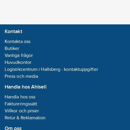
förstärkt
monteringsbricka.
Artikelnummer:
8381653
Lev.
Kontakt
DB 700500
artikelnr:
Materialklass
Kontakta oss
PCP250
Butiker
Vanliga frågor
Huvudkontor
Logistikcentrum i Hallsberg - kontaktuppgifter
Press och media
Handla hos Ahlsell
Handla hos oss
Faktureringssätt
Villkor och priser
Retur & Reklamation
Om oss