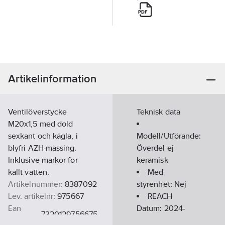
Artikelinformation
Ventilöverstycke
Teknisk data
M20x1,5 med dold
sexkant och kägla, i
Modell/Utförande:
blyfri AZH-mässing.
Överdel ej
Inklusive markör för
keramisk
kallt vatten.
Med
Artikelnummer:
8387092
styrenhet:
Nej
Lev. artikelnr:
975667
REACH
Ean
Datum:
2024-
7320129756675
artikelnr:
10-22