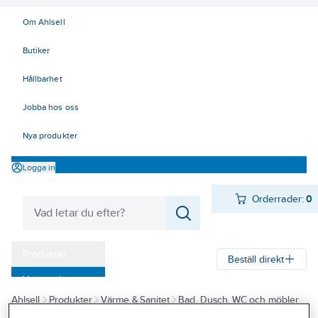
Om Ahlsell
Butiker
Hållbarhet
Jobba hos oss
Nya produkter
Logga in
Orderrader:
0
Produkter
Beställ direkt
Varumärken
Ahlsell
Produkter
Värme & Sanitet
Bad, Dusch, WC och möbler
Kampanjer
Sanitetsarmatur
Reservdelar sanitetsarmatur