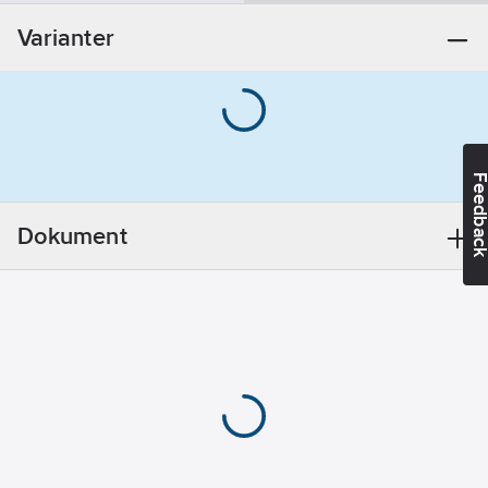
Materialklass
PDK20A
Utförande:
Varianter
M20x1,5
Blå
REACH
Informationsplikt:
Nej
Feedba
Dokument