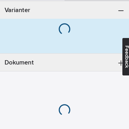
Utförande:
Varianter
För M20x1,5,
G1/2 samt
M22x1
överstycken
REACH -
Innehåller
Feedba
kandidatämnen:
Bly
Dokument
REACH
Datum:
2021-11-
23
REACH
Informationsplikt:
Ja