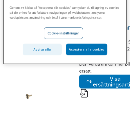
Outlet
Ventilkäglor och packningar
Ventilkägla Mora
Genom att klicka på "Acceptera alla cookies" samtycker du till lagring av cookies
på din enhet för att förbättra navigeringen på webbplatsen, analysera
Branscher
webbplatsens användning och bistå i våra marknadsföringsinsatser.
MORA
Tjänster
Ventilkägla, Mora
Cookie-inställningar
MA600382.AC
Vårt erbjudande
VENTILKÄG15(10PAC) M 
Bli kund
SKAFT F M20X1,5 O M22
Avvisa alla
Acceptera alla cookies
Artikelnummer:
8591300
Aktuellt
Lev. artikelnr:
600382.AC
Den valda artikeln har bli
ersatt.
Visa
ersättningsart