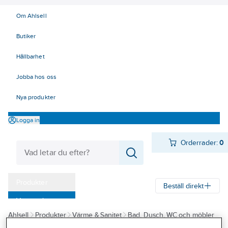
Om Ahlsell
Butiker
Hållbarhet
Jobba hos oss
Nya produkter
Logga in
Orderrader:
0
Produkter
Beställ direkt
Varumärken
Ahlsell
Produkter
Värme & Sanitet
Bad, Dusch, WC och möbler
Kampanjer
Sanitetsarmatur
Reservdelar sanitetsarmatur