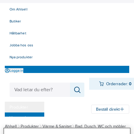
Om Ahlsell
Butiker
Hållbarhet
Jobba hos oss
Nya produkter
Logga in
Orderrader:
0
Produkter
Beställ direkt
Varumärken
Ahlsell
Produkter
Värme & Sanitet
Bad, Dusch, WC och möbler
Kampanjer
Sanitetsarmatur
Reservdelar sanitetsarmatur