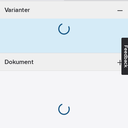
Materialklass
PDK11B
Övrigt
Varianter
Utförande:
Tvågrepp
bad-/duschblandare
REACH
Datum:
2021-11-
18
Feedba
REACH
Informationsplikt:
Dokument
Nej