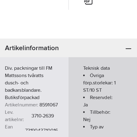
Artikelinformation
Div. packningar till FM
Teknisk data
Mattssons tvåratts
Övriga
dusch- och
förp.storlekar:
1
badkarsblandare.
ST/10 ST
Butiksförpackad
Reservdel:
Artikelnummer:
8591067
Ja
Lev.
Tillbehör:
3710-2639
artikelnr:
Nej
Ean
Typ av
7319043710016
artikelnr:
tillbehör/reservdel: