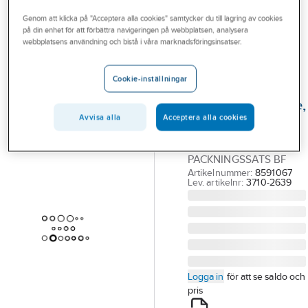
Outlet
Ventilkäglor och packningar
Packningssatser FMM
Genom att klicka på "Acceptera alla cookies" samtycker du till lagring av cookies
på din enhet för att förbättra navigeringen på webbplatsen, analysera
Branscher
webbplatsens användning och bistå i våra marknadsföringsinsatser.
FMM
Tjänster
Packningssats
Cookie-inställningar
för dusch- och
Vårt erbjudande
badkarsblandare,
Aktuellt
Avvisa alla
Acceptera alla cookies
FMM
FMM 3710-2639
PACKNINGSSATS BF
Artikelnummer:
8591067
Lev. artikelnr:
3710-2639
Logga in
för att se saldo och
pris