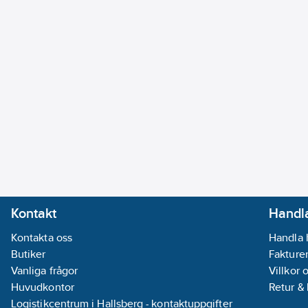
Kontakt
Handla
Kontakta oss
Handla 
Butiker
Fakturer
Vanliga frågor
Villkor 
Huvudkontor
Retur &
Logistikcentrum i Hallsberg - kontaktuppgifter