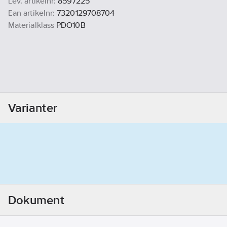
Lev. artikelnr:
8597225
Ean artikelnr:
7320129708704
Materialklass
PDO10B
Varianter
Dokument