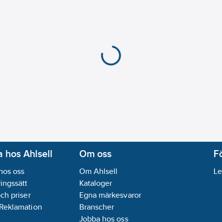
 hos Ahlsell
Om oss
F
hos oss
Om Ahlsell
Le
ingssätt
Kataloger
och priser
Egna märkesvaror
 Reklamation
Branscher
Jobba hos oss