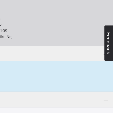
m
v
1-09
Feedback
ikt:
Nej