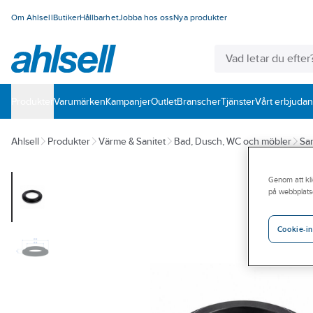
Om Ahlsell
Butiker
Hållbarhet
Jobba hos oss
Nya produkter
Produkter
Varumärken
Kampanjer
Outlet
Branscher
Tjänster
Vårt erbjuda
Ahlsell
Produkter
Värme & Sanitet
Bad, Dusch, WC och möbler
San
Genom att kli
på webbplats
Cookie-in