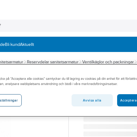
nde
Bli kund
Aktuellt
itetsarmatur
Reservdelar sanitetsarmatur
Ventilkäglor och packningar
TRIO
cka på "Acceptera alla cookies" samtycker du till lagring av cookies på din enhet för att förbätt
Gummipackning,
en, analysera webbplatsens användning och bistå i våra marknadsföringsinsatser.
TRIO GUMMIPACK. SVART
Artikelnummer:
8597225
Avvisa alla
Acceptera
ställningar
Lev. artikelnr:
8597225