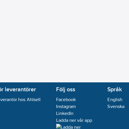
ör leverantörer
Följ oss
Språk
verantör hos Ahlsell
Facebook
English
Instagram
Svenska
LinkedIn
Ladda ner vår app