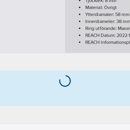
Tjocklek:
8
mm
Material:
Övrigt
Ytterdiamater:
58
mm
Innerdiameter:
38
m
Ring utförande:
Massi
REACH Datum:
2022-1
REACH Informationspl