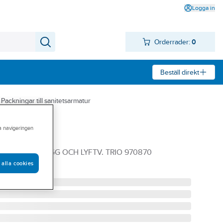
Logga in
Orderrader:
0
Beställ direkt
Packningar till sanitetsarmatur
ra navigeringen
 Trio
 TILL SIL PLUGG OCH LYFTV. TRIO 970870
 alla cookies