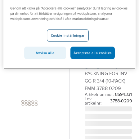
Outlet
Ventilkäglor och packningar
Packningar till sanitetsarmatur
Genom att klicka på "Acceptera alla cookies" samtycker du till lagring av cookies
på din enhet för att förbättra navigeringen på webbplatsen, analysera
Branscher
webbplatsens användning och bistå i våra marknadsföringsinsatser.
FMM
Tjänster
Packningar
Cookie-inställningar
FMM 3788-
Vårt erbjudande
0209 för
Aktuellt
Avvisa alla
Acceptera alla cookies
invändig
gänga, 10-pack
PACKNING FÖR INV
GG R 3/4 (10-PACK)
FMM 3788-0209
Artikelnummer:
8594331
Lev.
3788-0209
artikelnr: