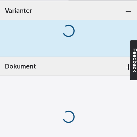
Övrigt
Varianter
REACH
Datum:
2021-11-
18
REACH
Informationsplikt:
Nej
Feedba
Dokument