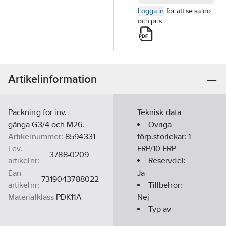
Logga in
för att se saldo
och pris
Artikelinformation
Packning för inv.
Teknisk data
gänga G3/4 och M26.
Övriga
Artikelnummer:
8594331
förp.storlekar:
1
Lev.
FRP/10 FRP
3788-0209
artikelnr:
Reservdel:
Ean
Ja
7319043788022
artikelnr:
Tillbehör:
Materialklass
PDK11A
Nej
Typ av
tillbehör/reservdel: