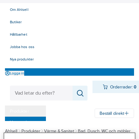
Om Ahlsell
Butiker
Hållbarhet
Jobba hos oss
Nya produkter
Logga in
Orderrader:
0
Produkter
Beställ direkt
Varumärken
Ahlsell
Produkter
Värme & Sanitet
Bad, Dusch, WC och möbler
Kampanjer
Sanitetsarmatur
Reservdelar sanitetsarmatur