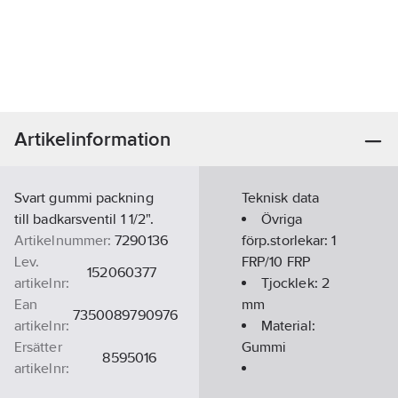
Artikelinformation
Svart gummi packning
Teknisk data
till badkarsventil 1 1/2".
Övriga
Artikelnummer:
7290136
förp.storlekar:
1
Lev.
FRP/10 FRP
152060377
artikelnr:
Tjocklek:
2
Ean
mm
7350089790976
artikelnr:
Material:
Ersätter
Gummi
8595016
artikelnr:
Materialklass
PDO10B
Ytterdiamater: