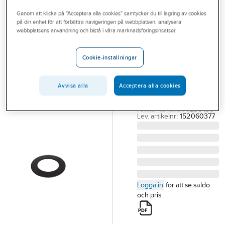
Outlet
Ventilkäglor och packningar
Packningar till sanitetsarmatur
Genom att klicka på "Acceptera alla cookies" samtycker du till lagring av cookies
på din enhet för att förbättra navigeringen på webbplatsen, analysera
Branscher
webbplatsens användning och bistå i våra marknadsföringsinsatser.
TUBMAN
Tjänster
Gummipackning,
Cookie-inställningar
Tubman
Vårt erbjudande
GUMMIPACKN NR/SBR.
Bli kund
44X35X2MM 5-PACK.
Avvisa alla
Acceptera alla cookies
TUBMAN
Aktuellt
Artikelnummer:
7290136
Lev. artikelnr:
152060377
Logga in
för att se saldo
och pris