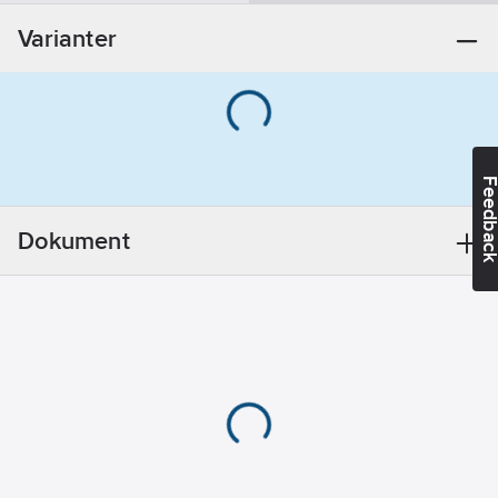
44
mm
Varianter
Innerdiameter:
35
mm
Feedba
Dokument