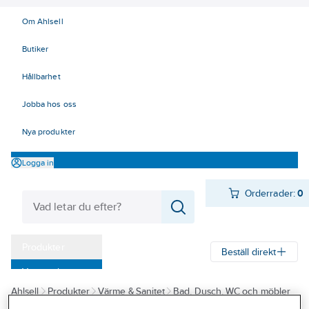
Om Ahlsell
Butiker
Hållbarhet
Jobba hos oss
Nya produkter
Logga in
Orderrader:
0
Produkter
Beställ direkt
Varumärken
Ahlsell
Produkter
Värme & Sanitet
Bad, Dusch, WC och möbler
Kampanjer
Sanitetsarmatur
Reservdelar sanitetsarmatur