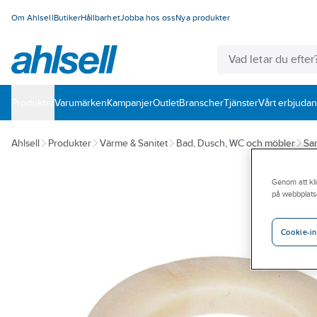
Om Ahlsell
Butiker
Hållbarhet
Jobba hos oss
Nya produkter
Produkter
Varumärken
Kampanjer
Outlet
Branscher
Tjänster
Vårt erbjuda
Ahlsell
Produkter
Värme & Sanitet
Bad, Dusch, WC och möbler
San
Genom att kli
på webbplats
Cookie-in