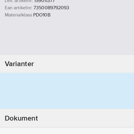
Lev. artikelnr:
159011377
Ean artikelnr:
7350089792093
Materialklass
PDO10B
Varianter
Dokument