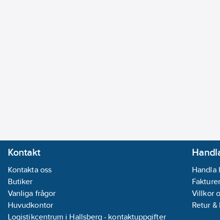
Kontakt
Handla
Kontakta oss
Handla 
Butiker
Fakturer
Vanliga frågor
Villkor 
Huvudkontor
Retur &
Logistikcentrum i Hallsberg - kontaktuppgifter