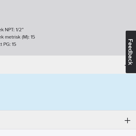
lek NPT:
1/2"
ek metrisk (M):
15
Feedback
tt PG:
15
09-27
ikt:
Nej