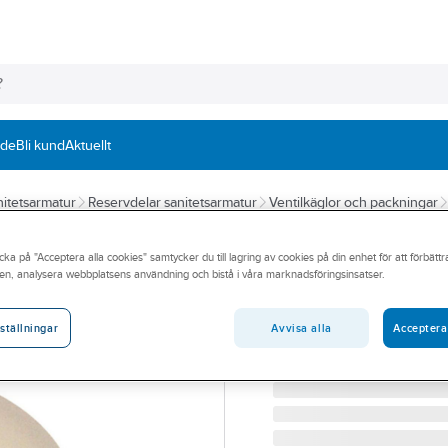
nde
Bli kund
Aktuellt
itetsarmatur
Reservdelar sanitetsarmatur
Ventilkäglor och packningar
TUBMAN
cka på "Acceptera alla cookies" samtycker du till lagring av cookies på din enhet för att förbätt
Gummipackning 
en, analysera webbplatsens användning och bistå i våra marknadsföringsinsatser.
TUBMAN GUMMIPACKN. 18
Artikelnummer:
1505809
Avvisa alla
Acceptera
ställningar
Lev. artikelnr:
159011377