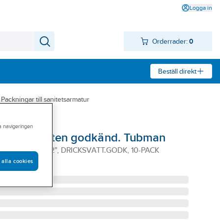
Logga in
Orderrader:
0
Beställ direkt
Packningar till sanitetsarmatur
ra navigeringen
dricksvatten godkänd. Tubman
x11x1,5MM 1/2", DRICKSVATT.GODK, 10-PACK
 alla cookies