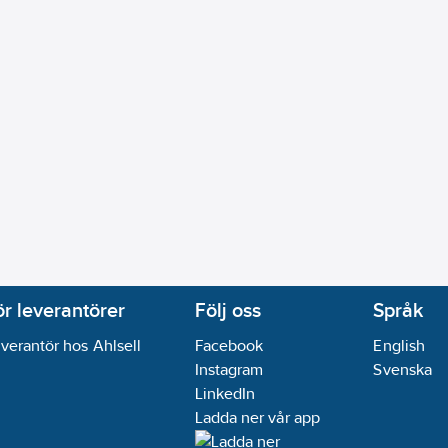
ör leverantörer
Följ oss
Språk
verantör hos Ahlsell
Facebook
English
Instagram
Svenska
LinkedIn
Ladda ner vår app