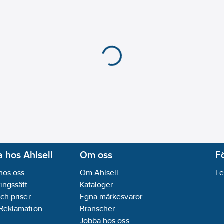
 hos Ahlsell
Om oss
F
hos oss
Om Ahlsell
Le
ingssätt
Kataloger
och priser
Egna märkesvaror
 Reklamation
Branscher
Jobba hos oss