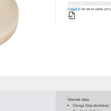
Logga in
för att se saldo och 
Teknisk data
Övriga förp.storlekar: