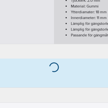
Tjocklek:
2.0
mm
Material:
Gummi
Ytterdiamater:
18
mm
Innerdiameter:
11
mm
Lämplig för gängstor
Lämplig för gängstorl
Passande för gängmå
REACH Datum:
2024-
REACH Informationspl