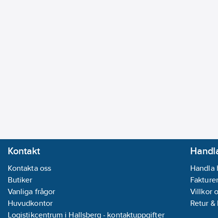
Kontakt
Handla
Kontakta oss
Handla 
Butiker
Fakturer
Vanliga frågor
Villkor 
Huvudkontor
Retur &
Logistikcentrum i Hallsberg - kontaktuppgifter