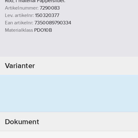
Röd, i material Pappersfiber.
Artikelnummer:
7290083
Lev. artikelnr:
150320377
Ean artikelnr:
7350089790334
Materialklass
PDO10B
Varianter
Dokument