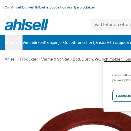
Om Ahlsell
Butiker
Hållbarhet
Jobba hos oss
Nya produkter
Produkter
Varumärken
Kampanjer
Outlet
Branscher
Tjänster
Vårt erbjuda
Ahlsell
Produkter
Värme & Sanitet
Bad, Dusch, WC och möbler
San
Genom att kli
på webbplats
Cookie-in