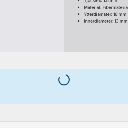
Tjocklek:
1.5
mm
Material:
Fibermateria
Ytterdiamater:
18
mm
Innerdiameter:
13
mm