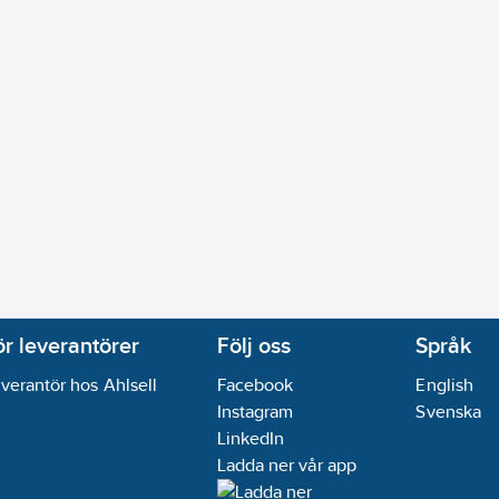
ör leverantörer
Följ oss
Språk
verantör hos Ahlsell
Facebook
English
Instagram
Svenska
LinkedIn
Ladda ner vår app