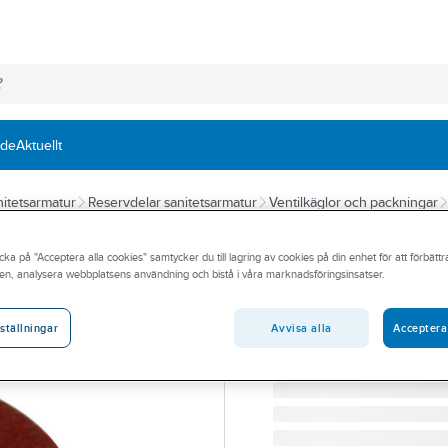
nde
Aktuellt
itetsarmatur
Reservdelar sanitetsarmatur
Ventilkäglor och packningar
TUBMAN
cka på "Acceptera alla cookies" samtycker du till lagring av cookies på din enhet för att förbätt
Fiberringar för 
en, analysera webbplatsens användning och bistå i våra marknadsföringsinsatser.
FIBERPACKNING. 18X13X
Artikelnummer:
7290083
Avvisa alla
Acceptera
ställningar
Lev. artikelnr:
150320377