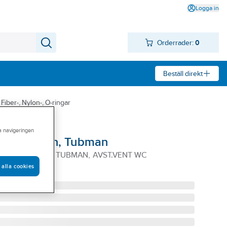
Logga in
Orderrader:
0
Beställ direkt
Fiber-, Nylon-, O-ringar
ra navigeringen
dricksvatten, Tubman
1.5MM 10-PACK. TUBMAN, AVST.VENT WC
 alla cookies