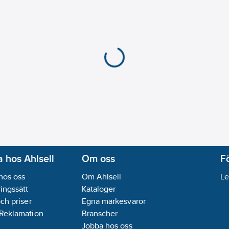
 hos Ahlsell
Om oss
F
hos oss
Om Ahlsell
Le
ingssätt
Kataloger
och priser
Egna märkesvaror
 Reklamation
Branscher
Jobba hos oss