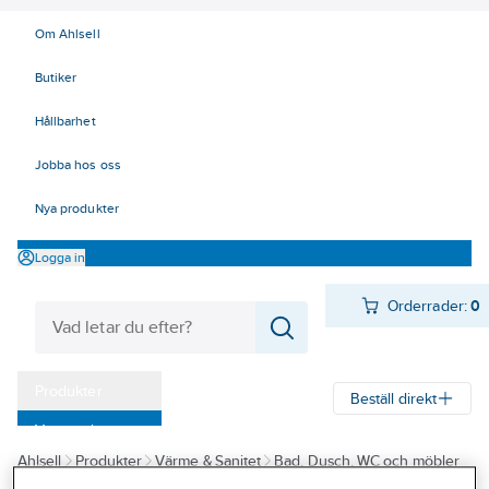
Om Ahlsell
Butiker
Hållbarhet
Jobba hos oss
Nya produkter
Logga in
Orderrader:
0
Produkter
Beställ direkt
Varumärken
Ahlsell
Produkter
Värme & Sanitet
Bad, Dusch, WC och möbler
Kampanjer
Sanitetsarmatur
Reservdelar sanitetsarmatur
Utloppspipar