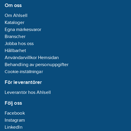
utlopp:
150
mm
Om oss
REACH
Om Ahlsell
Datum:
2022-
Kataloger
05-06
Egna märkesvaror
REACH -
Branscher
Innehåller
Jobba hos oss
kandidatämnen:
Hållbarhet
Bly
Användarvillkor Hemsidan
Utförande:
Behandling av personuppgifter
Med giraffpip
Cookie-inställningar
REACH
Informationsplikt:
För leverantörer
Ja
Leverantör hos Ahlsell
Följ oss
Facebook
Instagram
LinkedIn