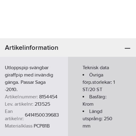
Artikelinformation
Utloppspip svängbar
Teknisk data
giraffpip med invändig
Övriga
gänga. Passar Saga
förp.storlekar:
1
-2010.
ST/20 ST
Artikelnummer:
8154454
Basfärg:
Lev. artikelnr:
213525
Krom
Ean
Längd
6414150039683
artikelnr:
utsprång:
250
Materialklass
PCP81B
mm
Ytskydd: