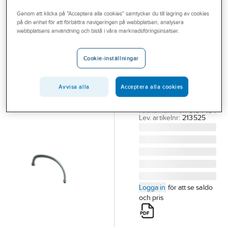
Outlet
Utloppspipar, kar med drag-eller tryckomkastare
Genom att klicka på "Acceptera alla cookies" samtycker du till lagring av cookies
på din enhet för att förbättra navigeringen på webbplatsen, analysera
Branscher
webbplatsens användning och bistå i våra marknadsföringsinsatser.
ORAS
Tjänster
Utloppspip,
Cookie-inställningar
giraffpip, Oras
Vårt erbjudande
ORAS SVÄNGBAR
Aktuellt
GIRAFFPIP 250 MM
Avvisa alla
Acceptera alla cookies
213 525
Artikelnummer:
8154454
Lev. artikelnr:
213525
Logga in
för att se saldo
och pris