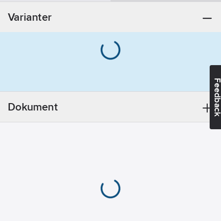
Förkromad
Varianter
Ytbehandling:
Polerad/Putsad
Material:
Mässing
Feedba
Monteringsmetod:
Kran/Blandare
Dokument
Vridbar pip:
Ja
Anslutningsdimension
tillopp:
3/4"
Med
omkastare:
Nej
Riktbart
munstycke:
Nej