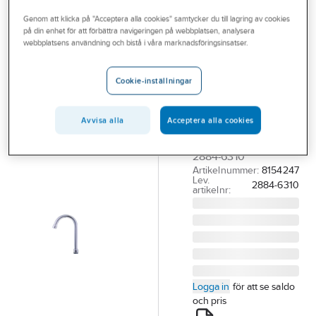
Outlet
Utloppspipar för tvättränneblandare
Genom att klicka på "Acceptera alla cookies" samtycker du till lagring av cookies
på din enhet för att förbättra navigeringen på webbplatsen, analysera
Branscher
webbplatsens användning och bistå i våra marknadsföringsinsatser.
FMM
Tjänster
Utloppspip,
Cookie-inställningar
fast FMM
Vårt erbjudande
UTLOPPSPIP
Bli kund
M26X1.5 MM H=135
Avvisa alla
Acceptera alla cookies
MM L= 115 MM FMM
Aktuellt
2884-6310
Artikelnummer:
8154247
Lev.
2884-6310
artikelnr:
Logga in
för att se saldo
och pris