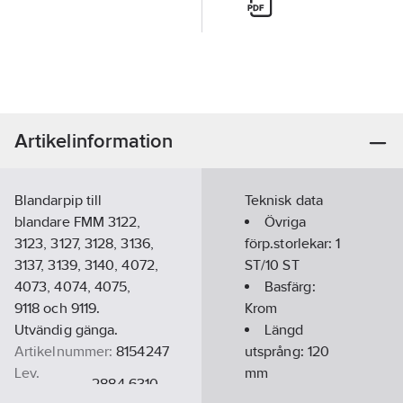
Artikelinformation
Blandarpip till
Teknisk data
blandare FMM 3122,
Övriga
3123, 3127, 3128, 3136,
förp.storlekar:
1
3137, 3139, 3140, 4072,
ST/10 ST
4073, 4074, 4075,
Basfärg:
9118 och 9119.
Krom
Utvändig gänga.
Längd
Artikelnummer:
8154247
utsprång:
120
Lev.
mm
2884-6310
artikelnr:
Ytskydd: