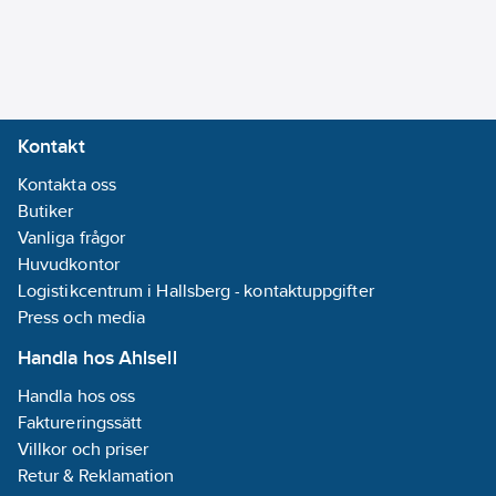
bottenventil:
Nej
Med
täckbricka/-
rosett:
Nej
Kontakt
Kontakta oss
Modell/Utförande:
Butiker
Rör
Vanliga frågor
REACH
Huvudkontor
Datum:
2021-11-
Logistikcentrum i Hallsberg - kontaktuppgifter
18
Press och media
REACH -
Innehåller
Handla hos Ahlsell
kandidatämnen:
Handla hos oss
Bly
Faktureringssätt
Utförande:
Villkor och priser
M26x1,5
Retur & Reklamation
Hög modell