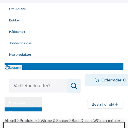
Om Ahlsell
Butiker
Hållbarhet
Jobba hos oss
Nya produkter
Logga in
Orderrader:
0
Produkter
Beställ direkt
Varumärken
Ahlsell
Produkter
Värme & Sanitet
Bad, Dusch, WC och möbler
Kampanjer
Sanitetsarmatur
Reservdelar sanitetsarmatur
Utloppspipar