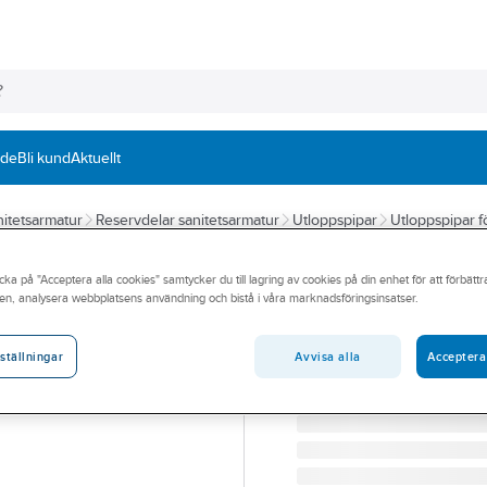
nde
Bli kund
Aktuellt
itetsarmatur
Reservdelar sanitetsarmatur
Utloppspipar
Utloppspipar f
FMM
cka på "Acceptera alla cookies" samtycker du till lagring av cookies på din enhet för att förbätt
Utloppspip hög
en, analysera webbplatsens användning och bistå i våra marknadsföringsinsatser.
UTLOPPSPIP HÖG MODE
Artikelnummer:
8153981
Avvisa alla
Acceptera
ställningar
Lev. artikelnr:
3777-1000