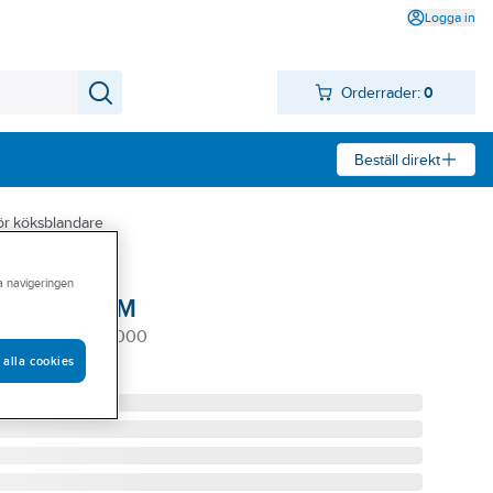
Logga in
Orderrader:
0
Beställ direkt
ör köksblandare
ra navigeringen
 modell FMM
LL FMM 3777-1000
 alla cookies