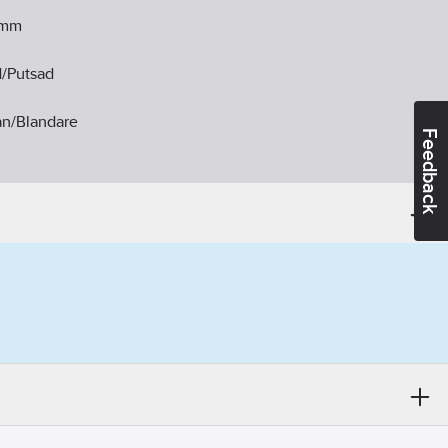
mm
d/Putsad
an/Blandare
Feedback
rålsamlare luftinblandning
m
1-18
andidatämnen:
Bly
l
ikt:
Ja