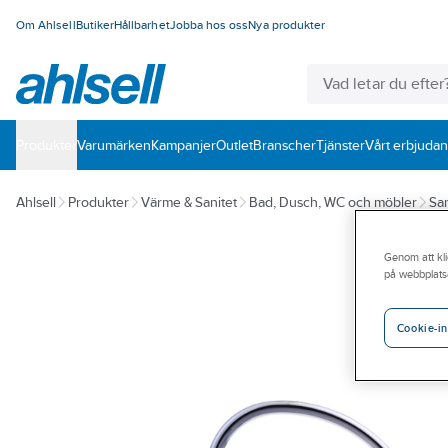
Om Ahlsell
Butiker
Hållbarhet
Jobba hos oss
Nya produkter
Produkter
Varumärken
Kampanjer
Outlet
Branscher
Tjänster
Vårt erbjuda
Ahlsell
Produkter
Värme & Sanitet
Bad, Dusch, WC och möbler
San
Genom att kli
på webbplats
Cookie-in