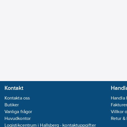
Kontakt
Handla
Kontakta oss
Handla 
Butiker
Fakturer
Vanliga frågor
Villkor 
Huvudkontor
Retur &
Logistikcentrum i Hallsberg - kontaktuppgifter