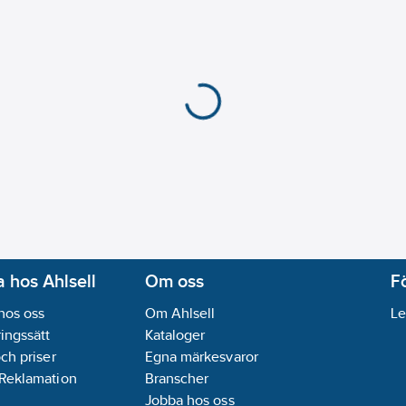
 hos Ahlsell
Om oss
F
hos oss
Om Ahlsell
Le
ingssätt
Kataloger
och priser
Egna märkesvaror
 Reklamation
Branscher
Jobba hos oss