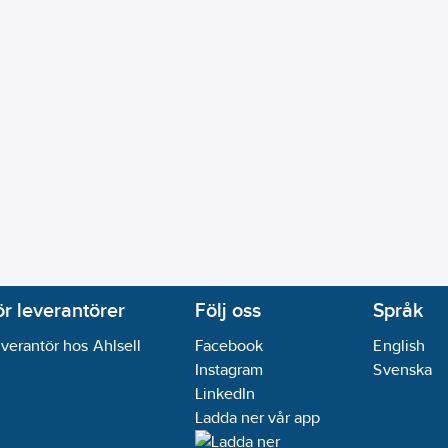
ör leverantörer
Följ oss
Språk
verantör hos Ahlsell
Facebook
English
Instagram
Svenska
LinkedIn
Ladda ner vår app