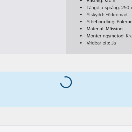
Basfärg:
Krom
Längd utsprång:
250
Ytskydd:
Förkromad
Ytbehandling:
Polera
Material:
Mässing
Monteringsmetod:
Kr
Vridbar pip:
Ja
Utloppsmunstycke:
St
Total bygghöjd:
170
m
REACH Datum:
2021-1
REACH - Innehåller k
Utförande:
Hög model
REACH Informationspl