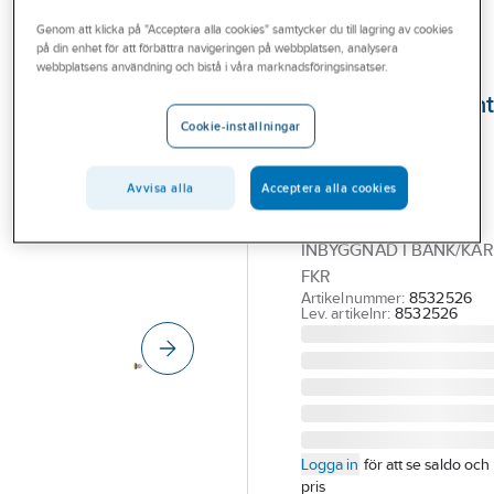
Outlet
Reservdelar Dusch
Genom att klicka på "Acceptera alla cookies" samtycker du till lagring av cookies
på din enhet för att förbättra navigeringen på webbplatsen, analysera
Branscher
webbplatsens användning och bistå i våra marknadsföringsinsatser.
FMM
Tjänster
Avstängningsvent
Cookie-inställningar
för inbyggnad,
Vårt erbjudande
FMM
Bli kund
Avvisa alla
Acceptera alla cookies
FMM 9223-1000
Aktuellt
AVST.VENTIL G 15 FÖR
INBYGGNAD I BÄNK/KAR
FKR
Artikelnummer:
8532526
Lev. artikelnr:
8532526
Logga in
för att se saldo och
pris