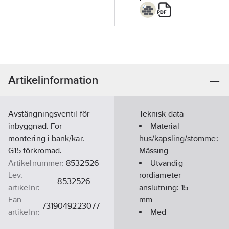
Artikelinformation
Avstängningsventil för
Teknisk data
inbyggnad. För
Material
montering i bänk/kar.
hus/kapsling/stomme:
G15 förkromad.
Mässing
Artikelnummer:
8532526
Utvändig
Lev.
rördiameter
8532526
artikelnr:
anslutning:
15
Ean
mm
7319049223077
artikelnr:
Med
Materialklass
PCP60B
avtappningsmöjlighet: