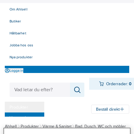
Om Ahlsell
Butiker
Hållbarhet
Jobba hos oss
Nya produkter
Logga in
Orderrader:
0
Produkter
Beställ direkt
Varumärken
Ahlsell
Produkter
Värme & Sanitet
Bad, Dusch, WC och möbler
Kampanjer
Sanitetsarmatur
Reservdelar sanitetsarmatur
Reservdelar övrigt