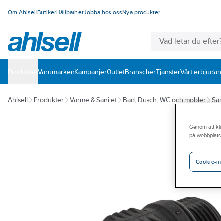
Om Ahlsell
Butiker
Hållbarhet
Jobba hos oss
Nya produkter
Produkter
Varumärken
Kampanjer
Outlet
Branscher
Tjänster
Vårt erbjuda
Ahlsell
Produkter
Värme & Sanitet
Bad, Dusch, WC och möbler
San
Genom att kli
på webbplats
Cookie-in