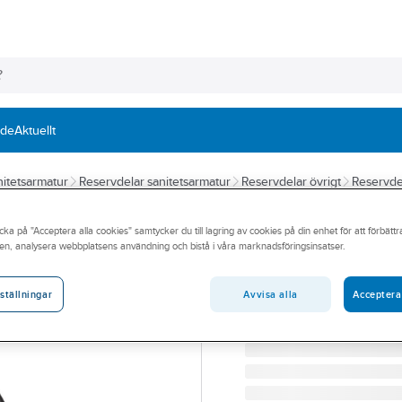
nde
Aktuellt
itetsarmatur
Reservdelar sanitetsarmatur
Reservdelar övrigt
Reservde
FMM
cka på "Acceptera alla cookies" samtycker du till lagring av cookies på din enhet för att förbätt
Utloppsnippel 
en, analysera webbplatsens användning och bistå i våra marknadsföringsinsatser.
FMM 9000XE UTLOPPSN
Artikelnummer:
8439712
Avvisa alla
Acceptera
ställningar
Lev. artikelnr:
S600088