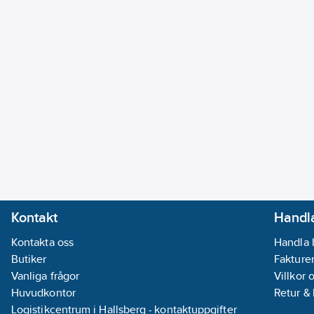
Kontakt
Handla
Kontakta oss
Handla 
Butiker
Fakturer
Vanliga frågor
Villkor 
Huvudkontor
Retur &
Logistikcentrum i Hallsberg - kontaktuppgifter