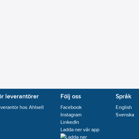
ör leverantörer
Följ oss
Språk
verantör hos Ahlsell
Facebook
English
Instagram
Svenska
LinkedIn
Ladda ner vår app