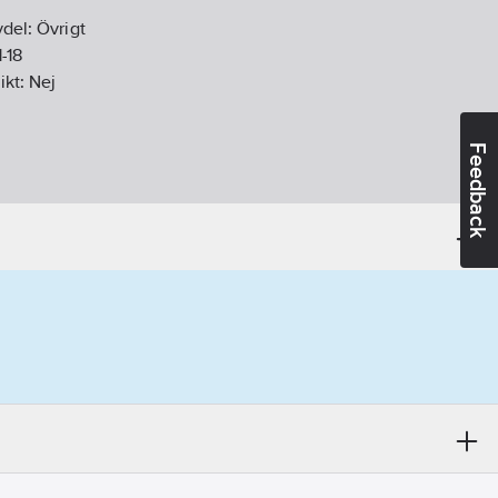
vdel:
Övrigt
1-18
ikt:
Nej
Feedback