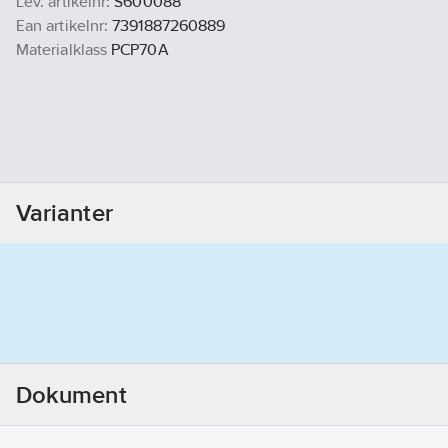
Lev. artikelnr:
S600088
Ean artikelnr:
7391887260889
Materialklass
PCP70A
Varianter
Dokument