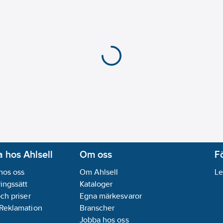
 hos Ahlsell
Om oss
F
hos oss
Om Ahlsell
Le
ingssätt
Kataloger
och priser
Egna märkesvaror
 Reklamation
Branscher
Jobba hos oss