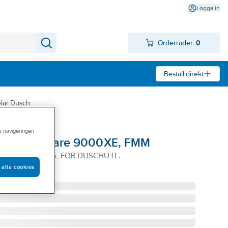
Logga in
Orderrader:
0
Beställ direkt
lar Dusch
ra navigeringen
Duschblandare 9000XE, FMM
IPPEL M18XG15, FÖR DUSCHUTL.
 alla cookies