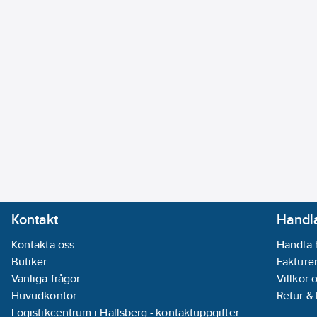
Kontakt
Handla
Kontakta oss
Handla 
Butiker
Fakturer
Vanliga frågor
Villkor 
Huvudkontor
Retur &
Logistikcentrum i Hallsberg - kontaktuppgifter