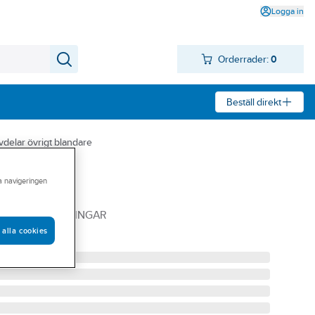
Logga in
Orderrader:
0
Beställ direkt
vdelar övrigt blandare
ra navigeringen
 Tubman
-, NYLON-, O-RINGAR
 alla cookies