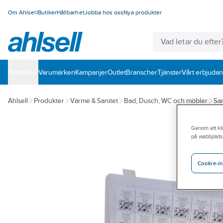
Om Ahlsell
Butiker
Hållbarhet
Jobba hos oss
Nya produkter
Produkter
Varumärken
Kampanjer
Outlet
Branscher
Tjänster
Vårt erbjuda
Ahlsell
Produkter
Värme & Sanitet
Bad, Dusch, WC och möbler
San
Genom att kli
på webbplats
Cookie-in