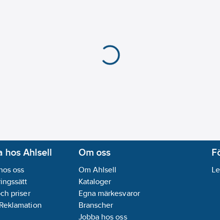
 hos Ahlsell
Om oss
F
hos oss
Om Ahlsell
Le
ingssätt
Kataloger
och priser
Egna märkesvaror
 Reklamation
Branscher
Jobba hos oss