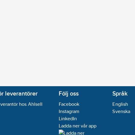
ör leverantörer
Följ oss
Språk
verantör hos Ahlsell
Facebook
English
Instagram
Svenska
LinkedIn
Ladda ner vår app