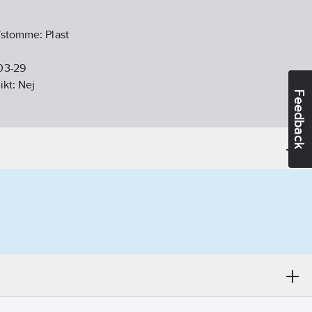
g/stomme:
Plast
03-29
ikt:
Nej
Feedback