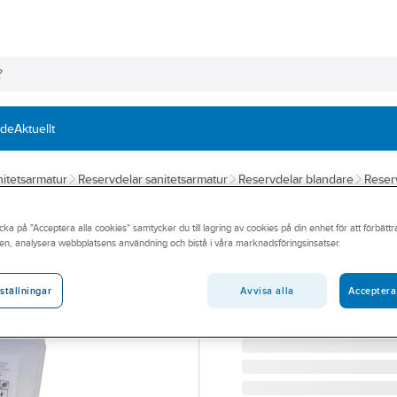
nde
Aktuellt
itetsarmatur
Reservdelar sanitetsarmatur
Reservdelar blandare
Reser
TUBMAN
cka på "Acceptera alla cookies" samtycker du till lagring av cookies på din enhet för att förbätt
Packningssats,
en, analysera webbplatsens användning och bistå i våra marknadsföringsinsatser.
SORTIMENTSLÅDA FIBER
Artikelnummer:
8595015
Avvisa alla
Acceptera
ställningar
Lev. artikelnr:
178710001