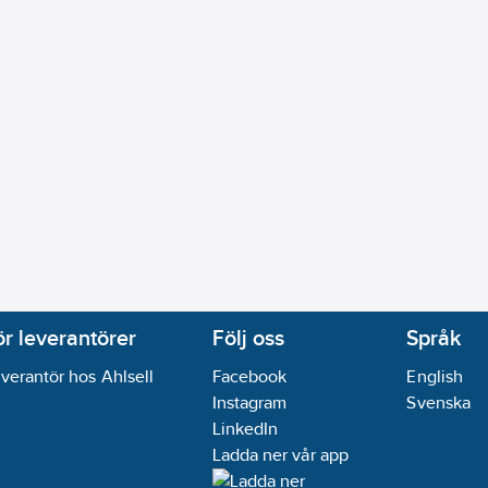
ör leverantörer
Följ oss
Språk
verantör hos Ahlsell
Facebook
English
Instagram
Svenska
LinkedIn
Ladda ner vår app