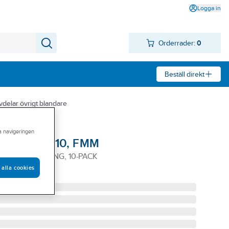
Logga in
Orderrader:
0
Beställ direkt
vdelar övrigt blandare
ra navigeringen
l softpex G10, FMM
 SOFTPEX SLANG, 10-PACK
 alla cookies