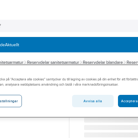
nde
Aktuellt
itetsarmatur
Reservdelar sanitetsarmatur
Reservdelar blandare
Reser
FMM
cka på "Acceptera alla cookies" samtycker du till lagring av cookies på din enhet för att förbätt
Planpackning til
en, analysera webbplatsens användning och bistå i våra marknadsföringsinsatser.
FMM PACKNING FÖR G10
Artikelnummer:
8594518
Avvisa alla
Acceptera
ställningar
Lev. artikelnr:
37885000