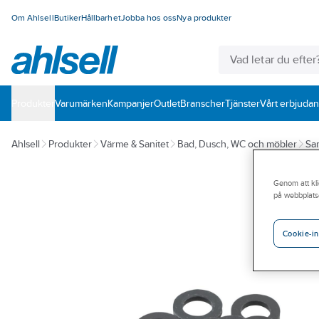
Om Ahlsell
Butiker
Hållbarhet
Jobba hos oss
Nya produkter
Produkter
Varumärken
Kampanjer
Outlet
Branscher
Tjänster
Vårt erbjuda
Ahlsell
Produkter
Värme & Sanitet
Bad, Dusch, WC och möbler
San
Genom att kli
på webbplats
Cookie-in