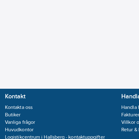
Kontakt
Handla
Kontakta oss
Handla 
Butiker
Fakturer
Vanliga frågor
Villkor 
Huvudkontor
Retur &
Logistikcentrum i Hallsberg - kontaktuppgifter