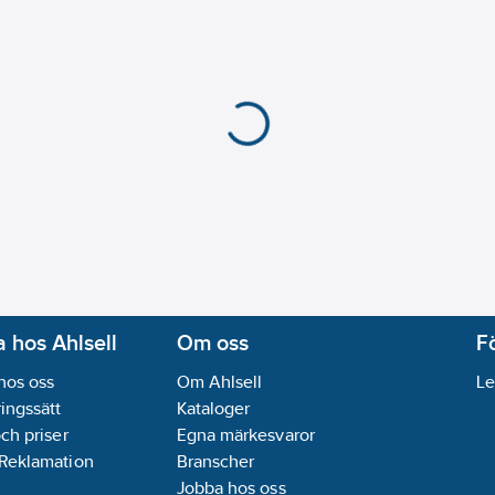
 hos Ahlsell
Om oss
F
hos oss
Om Ahlsell
Le
ingssätt
Kataloger
och priser
Egna märkesvaror
 Reklamation
Branscher
Jobba hos oss