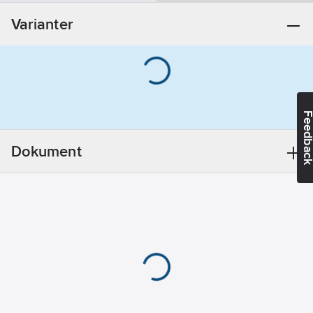
Övrigt
Varianter
REACH -
Innehåller
kandidatämnen:
Bly
REACH
Datum:
2021-11-
Feedba
18
REACH
Dokument
Informationsplikt:
Ja