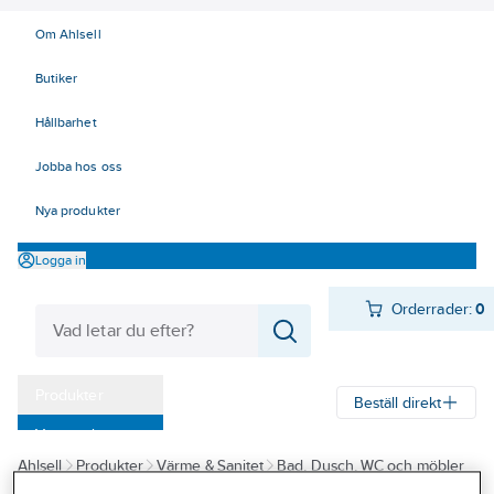
Om Ahlsell
Butiker
Hållbarhet
Jobba hos oss
Nya produkter
Logga in
Orderrader:
0
Produkter
Beställ direkt
Varumärken
Ahlsell
Produkter
Värme & Sanitet
Bad, Dusch, WC och möbler
Kampanjer
Sanitetsarmatur
Reservdelar sanitetsarmatur