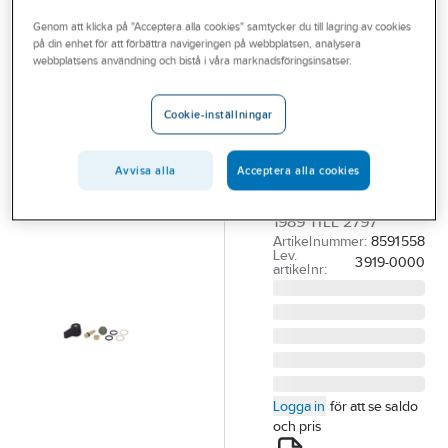
Outlet
Reservdelar blandare
Reservdelar övrigt blandare
Genom att klicka på "Acceptera alla cookies" samtycker du till lagring av cookies
på din enhet för att förbättra navigeringen på webbplatsen, analysera
Branscher
webbplatsens användning och bistå i våra marknadsföringsinsatser.
FMM
Tjänster
Omkastarventil,
Cookie-inställningar
FMM
Vårt erbjudande
FMM
Bli kund
OMKASTARVENTIL
Avvisa alla
Acceptera alla cookies
3919-0000 FR.O.M
Aktuellt
1989 TILL 2797
Artikelnummer:
8591558
Lev.
3919-0000
artikelnr:
Logga in
för att se saldo
och pris