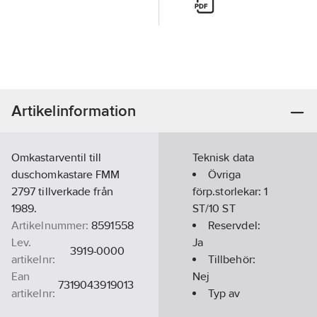
Artikelinformation
Omkastarventil till
Teknisk data
duschomkastare FMM
Övriga
2797 tillverkade från
förp.storlekar:
1
1989.
ST/10 ST
Artikelnummer:
8591558
Reservdel:
Lev.
Ja
3919-0000
artikelnr:
Tillbehör:
Ean
Nej
7319043919013
artikelnr:
Typ av
Materialklass
PDK11B
tillbehör/reservdel: