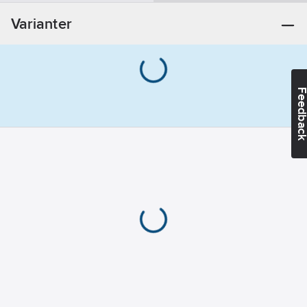
08-15
Varianter
REACH
Informationsplikt:
Nej
Feedba