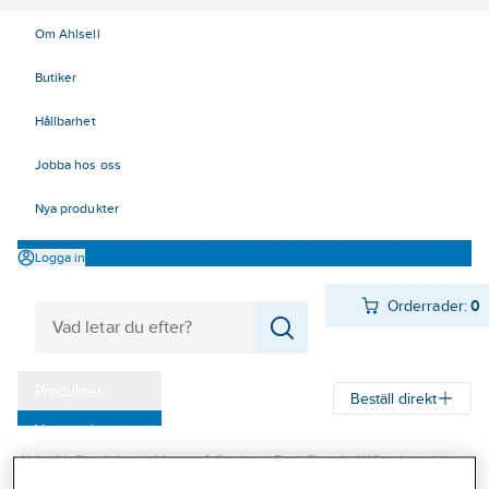
Om Ahlsell
Butiker
Hållbarhet
Jobba hos oss
Nya produkter
Logga in
Orderrader:
0
Produkter
Beställ direkt
Varumärken
Ahlsell
Produkter
Värme & Sanitet
Bad, Dusch, WC och möbler
Kampanjer
Sanitetsarmatur
Reservdelar sanitetsarmatur