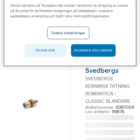
Outlet
Genom att klicka på "Acceptera alla cookies" samtycker du till lagring av cookies
Reservdelar blandare
Reservdelar övrigt blandare
på din enhet för att förbättra navigeringen på webbplatsen, analysera
webbplatsens användning och bistå i våra marknadsföringsinsatser.
Branscher
Keramisk
Tjänster
tätning
Cookie-inställningar
Vårt erbjudande
Romantica /
Bli kund
Avvisa alla
Acceptera alla cookies
Classic
blandare,
Aktuellt
Svedbergs
SVEDBERGS
KERAMISK TÄTNING
ROMANTICA /
CLASSIC BLANDARE
Artikelnummer:
8387009
Lev. artikelnr:
99876