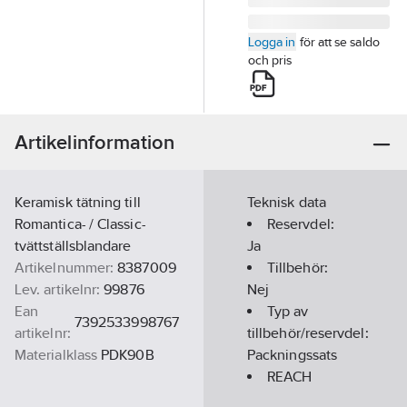
Logga in
för att se saldo
och pris
Artikelinformation
Keramisk tätning till
Teknisk data
Romantica- / Classic-
Reservdel:
tvättställsblandare
Ja
Artikelnummer:
8387009
Tillbehör:
Lev. artikelnr:
99876
Nej
Ean
Typ av
7392533998767
artikelnr:
tillbehör/reservdel:
Materialklass
PDK90B
Packningssats
REACH
Datum:
2022-