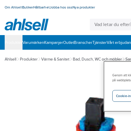
Om Ahlsell
Butiker
Hållbarhet
Jobba hos oss
Nya produkter
Produkter
Varumärken
Kampanjer
Outlet
Branscher
Tjänster
Vårt erbjuda
Ahlsell
Produkter
Värme & Sanitet
Bad, Dusch, WC och möbler
San
Genom att kli
på webbplats
Cookie-in