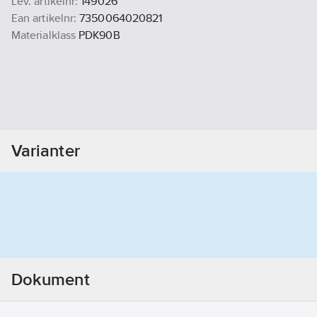
Lev. artikelnr:
149026
Ean artikelnr:
7350064020821
Materialklass
PDK90B
Varianter
Dokument