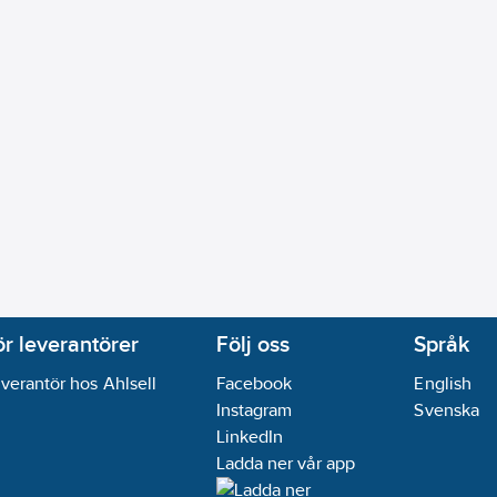
ör leverantörer
Följ oss
Språk
verantör hos Ahlsell
Facebook
English
Instagram
Svenska
LinkedIn
Ladda ner vår app