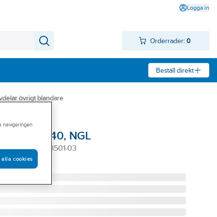
Logga in
Orderrader:
0
Beställ direkt
vdelar övrigt blandare
ra navigeringen
k 40mm TD40, NGL
PASSAR NGL-83501-03
 alla cookies