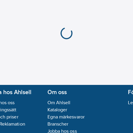
 hos Ahlsell
Om oss
F
hos oss
Om Ahlsell
Le
ingssätt
Kataloger
och priser
Egna märkesvaror
 Reklamation
Branscher
Jobba hos oss