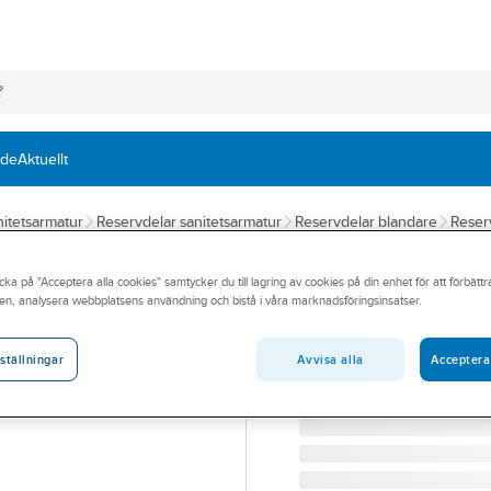
nde
Aktuellt
itetsarmatur
Reservdelar sanitetsarmatur
Reservdelar blandare
Reser
NGL
cka på "Acceptera alla cookies" samtycker du till lagring av cookies på din enhet för att förbätt
Insats Keramis
en, analysera webbplatsens användning och bistå i våra marknadsföringsinsatser.
NGL KERAMIKPKT TD40 
Artikelnummer:
8346928
Avvisa alla
Acceptera
ställningar
Lev. artikelnr:
149026