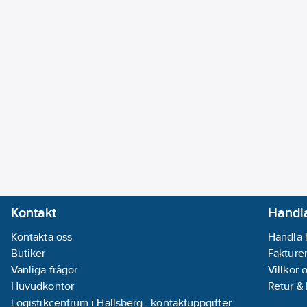
Kontakt
Handla
Kontakta oss
Handla 
Butiker
Fakturer
Vanliga frågor
Villkor 
Huvudkontor
Retur &
Logistikcentrum i Hallsberg - kontaktuppgifter