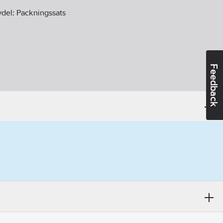
vdel:
Packningssats
Feedback