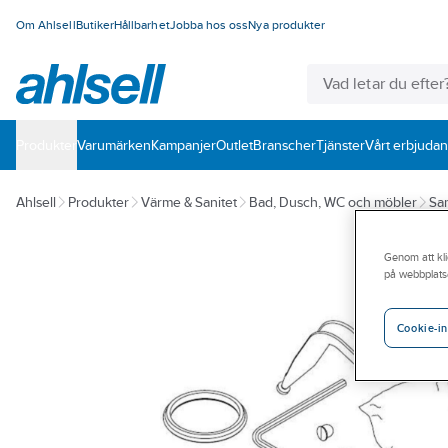
Om Ahlsell
Butiker
Hållbarhet
Jobba hos oss
Nya produkter
Produkter
Varumärken
Kampanjer
Outlet
Branscher
Tjänster
Vårt erbjuda
Ahlsell
Produkter
Värme & Sanitet
Bad, Dusch, WC och möbler
San
Genom att kli
på webbplats
Cookie-in