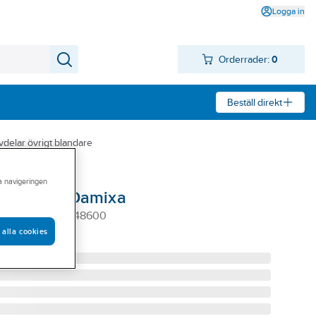
Logga in
Orderrader:
0
Beställ direkt
vdelar övrigt blandare
ra navigeringen
Ball unit, Damixa
ET M. KULA 2348600
 alla cookies