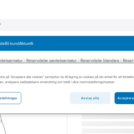
nde
Bli kund
Aktuellt
itetsarmatur
Reservdelar sanitetsarmatur
Reservdelar blandare
Reser
DAMIXA
cka på "Acceptera alla cookies" samtycker du till lagring av cookies på din enhet för att förbätt
Reparationssats 
en, analysera webbplatsens användning och bistå i våra marknadsföringsinsatser.
DAMIXA REPARATIONSS
Artikelnummer:
8141249
Avvisa alla
Acceptera
ställningar
Lev. artikelnr:
2348600