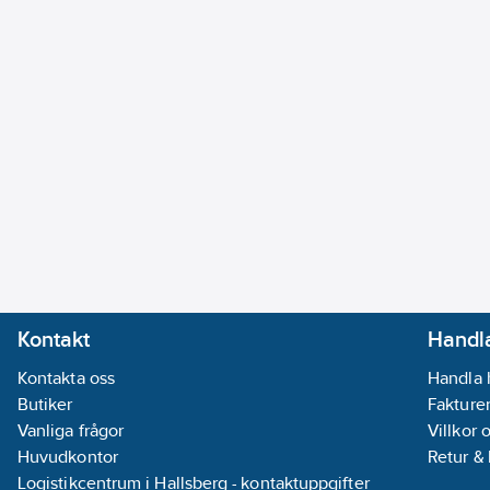
Kontakt
Handla
Kontakta oss
Handla 
Butiker
Fakturer
Vanliga frågor
Villkor 
Huvudkontor
Retur &
Logistikcentrum i Hallsberg - kontaktuppgifter