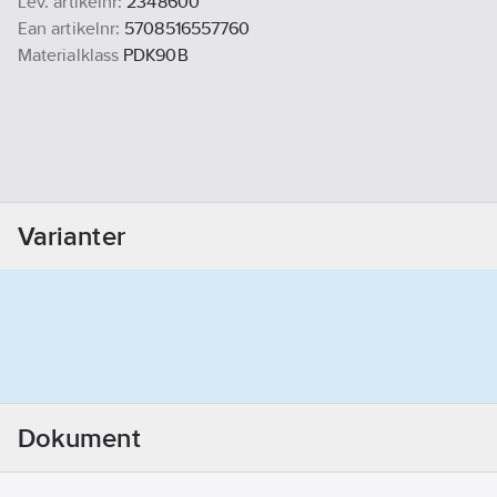
Lev. artikelnr:
2348600
Ean artikelnr:
5708516557760
Materialklass
PDK90B
Varianter
Dokument