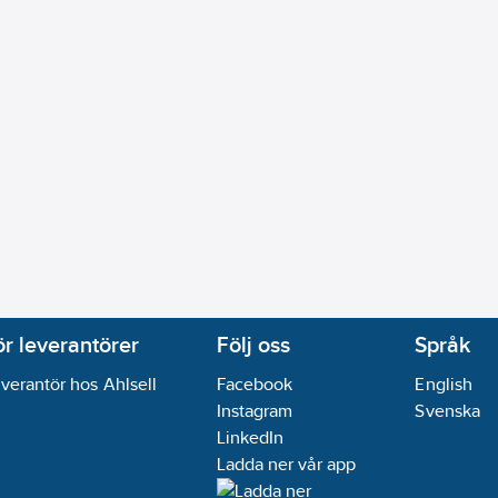
ör leverantörer
Följ oss
Språk
verantör hos Ahlsell
Facebook
English
Instagram
Svenska
LinkedIn
Ladda ner vår app