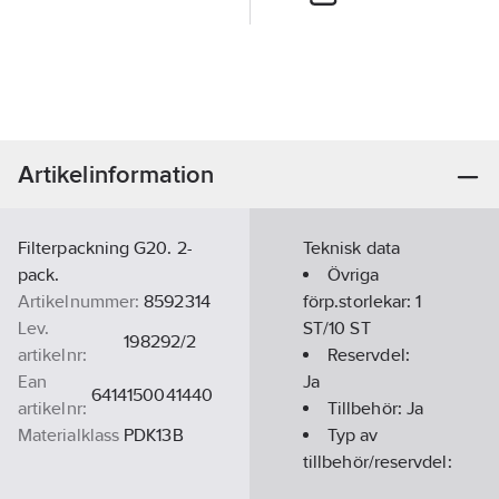
Artikelinformation
Filterpackning G20. 2-
Teknisk data
pack.
Övriga
Artikelnummer:
8592314
förp.storlekar:
1
Lev.
ST/10 ST
198292/2
artikelnr:
Reservdel:
Ean
Ja
6414150041440
artikelnr:
Tillbehör:
Ja
Materialklass
PDK13B
Typ av
tillbehör/reservdel:
Övrigt