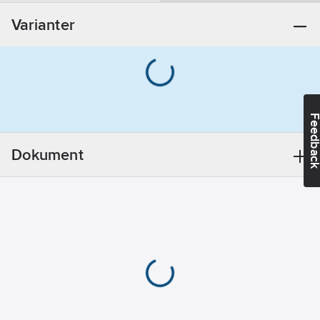
Utförande:
Varianter
Till Nova-
blandare 150c/c
REACH -
Innehåller
kandidatämnen:
Bly
Feedba
REACH
Datum:
2022-
Dokument
05-06
REACH
Informationsplikt:
Ja