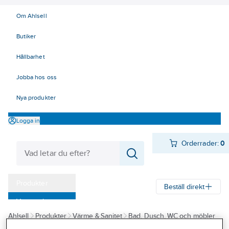
Om Ahlsell
Butiker
Hållbarhet
Jobba hos oss
Nya produkter
Logga in
Orderrader:
0
Produkter
Beställ direkt
Varumärken
Ahlsell
Produkter
Värme & Sanitet
Bad, Dusch, WC och möbler
Kampanjer
Sanitetsarmatur
Reservdelar sanitetsarmatur