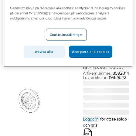
Outlet
Reservdelar blandare
Reservdelar Oras termostatblandare
Genom att klicka på "Acceptera alla cookies" samtycker du till lagring av cookies
på din enhet för att förbättra navigeringen på webbplatsen, analysera
Branscher
webbplatsens användning och bistå i våra marknadsföringsinsatser.
ORAS
Tjänster
Silpackning för
Cookie-inställningar
Nova, Oras
Vårt erbjudande
ORAS 198292/2
Aktuellt
FILTERPACKN 2-PA
Avvisa alla
Acceptera alla cookies
TILL NOVA-
BLANDARE 150 CC
Artikelnummer:
8592314
Lev. artikelnr:
198292/2
Logga in
för att se saldo
och pris