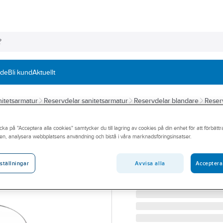
nde
Bli kund
Aktuellt
itetsarmatur
Reservdelar sanitetsarmatur
Reservdelar blandare
Reser
ORAS
cka på "Acceptera alla cookies" samtycker du till lagring av cookies på din enhet för att förbätt
Flödes- och temp
en, analysera webbplatsens användning och bistå i våra marknadsföringsinsatser.
ORAS 178794V TEMP-RA
Artikelnummer:
8592309
Avvisa alla
Acceptera
ställningar
Lev. artikelnr:
178794V