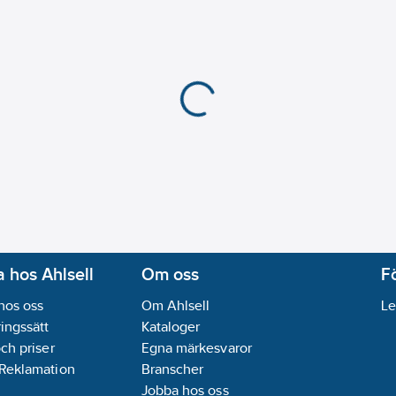
 hos Ahlsell
Om oss
F
hos oss
Om Ahlsell
Le
ingssätt
Kataloger
och priser
Egna märkesvaror
 Reklamation
Branscher
Jobba hos oss