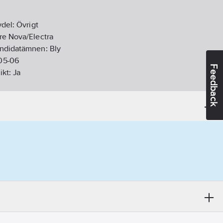
vdel:
Övrigt
re Nova/Electra
andidatämnen:
Bly
05-06
Feedback
ikt:
Ja