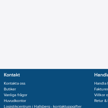
Kontakt
Handla
Kontakta oss
Handla 
Butiker
Fakturer
Vanliga frågor
Villkor 
Huvudkontor
Retur &
Logistikcentrum i Hallsberg - kontaktuppgifter