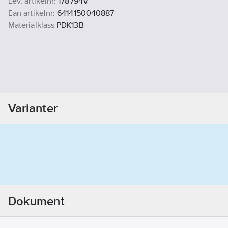
Lev. artikelnr:
178794V
Ean artikelnr:
6414150040887
Materialklass
PDK13B
Varianter
Dokument