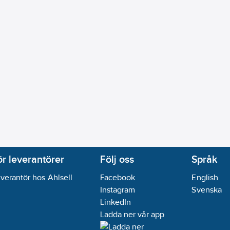
ör leverantörer
Följ oss
Språk
verantör hos Ahlsell
Facebook
English
Instagram
Svenska
LinkedIn
Ladda ner vår app