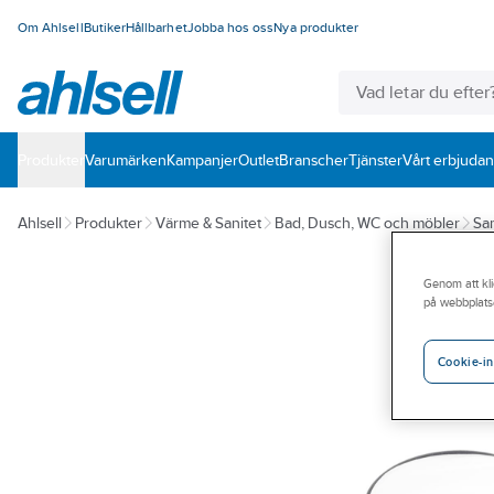
Om Ahlsell
Butiker
Hållbarhet
Jobba hos oss
Nya produkter
Produkter
Varumärken
Kampanjer
Outlet
Branscher
Tjänster
Vårt erbjuda
Ahlsell
Produkter
Värme & Sanitet
Bad, Dusch, WC och möbler
San
Genom att kli
på webbplats
Cookie-in