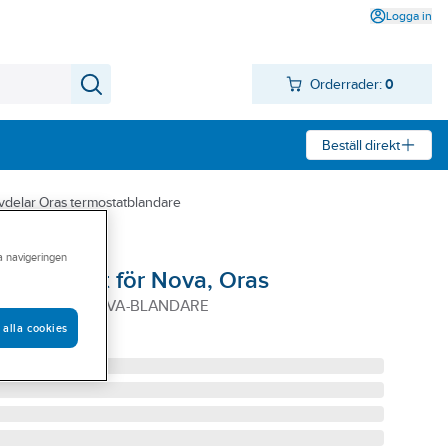
Logga in
Orderrader:
0
Beställ direkt
vdelar Oras termostatblandare
ra navigeringen
eraturratt för Nova, Oras
TT FKR TILL NOVA-BLANDARE
 alla cookies