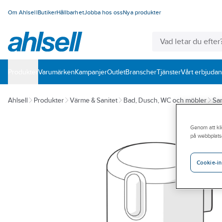
Om Ahlsell
Butiker
Hållbarhet
Jobba hos oss
Nya produkter
Produkter
Varumärken
Kampanjer
Outlet
Branscher
Tjänster
Vårt erbjuda
Ahlsell
Produkter
Värme & Sanitet
Bad, Dusch, WC och möbler
San
Genom att kli
på webbplats
Cookie-in