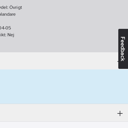
vdel:
Övrigt
blandare
04-05
ikt:
Nej
Feedback