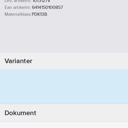
Lev. artikelnr:
1013127V
Ean artikelnr:
6414150100857
Materialklass
PDK13B
Varianter
Dokument