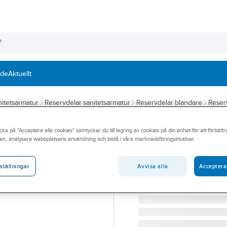
nde
Aktuellt
itetsarmatur
Reservdelar sanitetsarmatur
Reservdelar blandare
Reser
Flödesvred Nova
cka på "Acceptera alla cookies" samtycker du till lagring av cookies på din enhet för att förbätt
en, analysera webbplatsens användning och bistå i våra marknadsföringsinsatser.
ORAS NOVA FLÖDESVRE
Artikelnummer:
8443297
Lev. artikelnr:
1013127V
Avvisa alla
Acceptera
ställningar