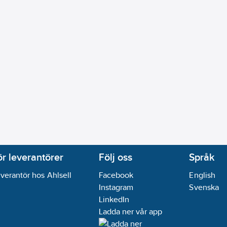
ör leverantörer
Följ oss
Språk
verantör hos Ahlsell
Facebook
English
Instagram
Svenska
LinkedIn
Ladda ner vår app