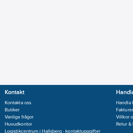
Kontakt
Handla
Kontakta oss
Handla 
Butiker
Fakturer
Vanliga frågor
Villkor 
Huvudkontor
Retur &
Logistikcentrum i Hallsberg - kontaktuppgifter