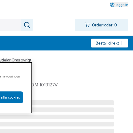
Logga in
Orderrader:
0
Beställ direkt
vdelar Oras övrigt
, Oras
ra navigeringen
D TERM.BL KROM 1013127V
 alla cookies