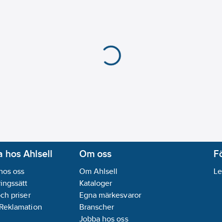
 hos Ahlsell
Om oss
F
hos oss
Om Ahlsell
Le
ingssätt
Kataloger
och priser
Egna märkesvaror
 Reklamation
Branscher
Jobba hos oss