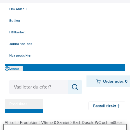
Om Ahlsell
Butiker
Hållbarhet
Jobba hos oss
Nya produkter
Logga in
Orderrader:
0
Produkter
Beställ direkt
Varumärken
Ahlsell
Produkter
Värme & Sanitet
Bad, Dusch, WC och möbler
Kampanjer
Sanitetsarmatur
Reservdelar sanitetsarmatur