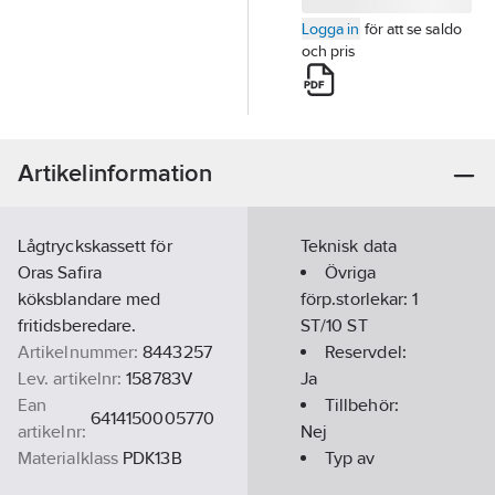
Logga in
för att se saldo
och pris
Artikelinformation
Lågtryckskassett för
Teknisk data
Oras Safira
Övriga
köksblandare med
förp.storlekar:
1
fritidsberedare.
ST/10 ST
Artikelnummer:
8443257
Reservdel:
Lev. artikelnr:
158783V
Ja
Ean
Tillbehör:
6414150005770
artikelnr:
Nej
Materialklass
PDK13B
Typ av
tillbehör/reservdel: