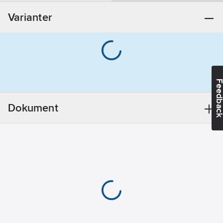
Övrigt
Varianter
REACH -
Innehåller
kandidatämnen:
Bly
REACH
Datum:
2022-
Feedba
05-06
REACH
Dokument
Informationsplikt:
Ja