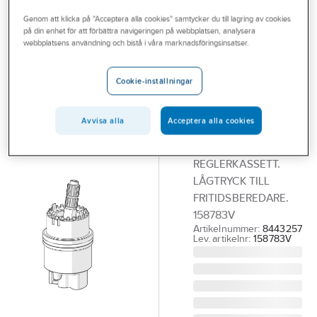
Outlet
Reservdelar blandare
Reservdelar Oras övrigt
Genom att klicka på "Acceptera alla cookies" samtycker du till lagring av cookies
på din enhet för att förbättra navigeringen på webbplatsen, analysera
Branscher
webbplatsens användning och bistå i våra marknadsföringsinsatser.
ORAS
Tjänster
Reglerkassett
Cookie-inställningar
för blandare m
Vårt erbjudande
fritidsberedare,
Bli kund
Avvisa alla
Acceptera alla cookies
Oras
Aktuellt
ORAS
REGLERKASSETT.
LÅGTRYCK TILL
FRITIDSBEREDARE.
158783V
Artikelnummer:
8443257
Lev. artikelnr:
158783V