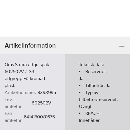
Artikelinformation
Oras Safira ettgr. spak
Teknisk data
602502V / -33
Reservdel:
ettgrepp Förkromad
Ja
plast.
Tillbehör:
Ja
Artikelnummer:
8393995
Typ av
Lev.
tillbehör/reservdel:
602502V
artikelnr:
Övrigt
Ean
REACH -
6414150081675
artikelnr:
Innehåller
Materialklass
PDK13B
kandidatämnen: