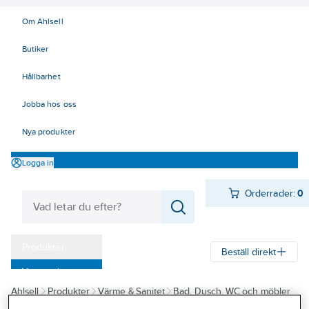
Om Ahlsell
Butiker
Hållbarhet
Jobba hos oss
Nya produkter
Logga in
Orderrader:
0
Produkter
Beställ direkt
Varumärken
Ahlsell
Produkter
Värme & Sanitet
Bad, Dusch, WC och möbler
Kampanjer
Sanitetsarmatur
Reservdelar sanitetsarmatur