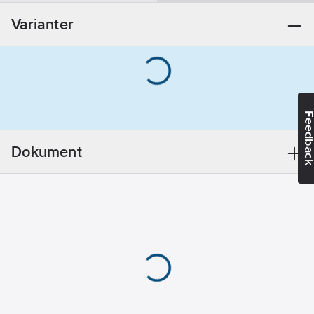
Bly
Varianter
REACH
Datum:
2022-
05-06
REACH
Informationsplikt:
Ja
Feedba
Dokument