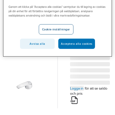
Outlet
Reservdelar blandare
Reservdelar Oras övrigt
Genom att klicka på "Acceptera alla cookies" samtycker du till lagring av cookies
på din enhet för att förbättra navigeringen på webbplatsen, analysera
Branscher
webbplatsens användning och bistå i våra marknadsföringsinsatser.
ORAS
Tjänster
Spak till Safira,
Cookie-inställningar
Oras
Vårt erbjudande
ORAS SAFIRA ETTGR.
Aktuellt
SPAK 2017- 602502V
Avvisa alla
Acceptera alla cookies
Artikelnummer:
8393995
Lev. artikelnr:
602502V
Logga in
för att se saldo
och pris