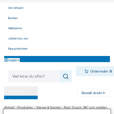
Om Ahlsell
Butiker
Hållbarhet
Jobba hos oss
Nya produkter
Logga in
Orderrader:
0
Produkter
Beställ direkt
Varumärken
Ahlsell
Produkter
Värme & Sanitet
Bad, Dusch, WC och möbler
Kampanjer
Sanitetsarmatur
Reservdelar sanitetsarmatur