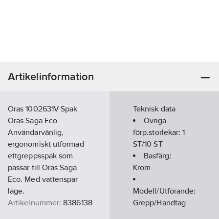
Artikelinformation
Oras 1002631V Spak
Teknisk data
Oras Saga Eco
Övriga
Användarvänlig,
förp.storlekar:
1
ergonomiskt utformad
ST/10 ST
ettgreppsspak som
Basfärg:
passar till Oras Saga
Krom
Eco. Med vattenspar
läge.
Modell/Utförande:
Artikelnummer:
8386138
Grepp/Handtag
Lev.
Material: