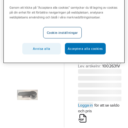
Outlet
Reservdelar blandare
Reservdelar Oras övrigt
Genom att klicka på "Acceptera alla cookies" samtycker du till lagring av cookies
på din enhet för att förbättra navigeringen på webbplatsen, analysera
Branscher
webbplatsens användning och bistå i våra marknadsföringsinsatser.
ORAS
Tjänster
Spak Saga Eco,
Cookie-inställningar
Oras
Vårt erbjudande
ORAS SAGA ECO
Aktuellt
SPAK - ZINK
Avvisa alla
Acceptera alla cookies
1002631V
Artikelnummer:
8386138
Lev. artikelnr:
1002631V
Logga in
för att se saldo
och pris