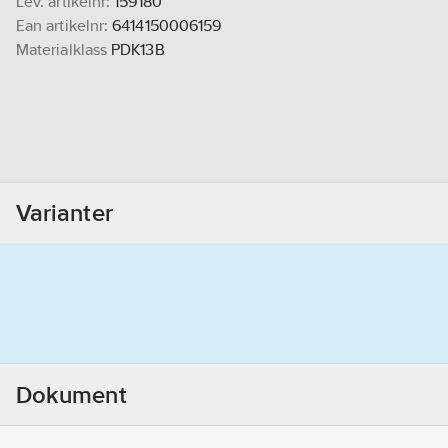
Lev. artikelnr:
159180
Ean artikelnr:
6414150006159
Materialklass
PDK13B
Varianter
Dokument