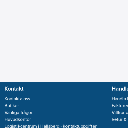
Kontakt
Handla
Kontakta oss
Handla 
Butiker
Fakturer
Vanliga frågor
Villkor 
Huvudkontor
Retur &
Logistikcentrum i Hallsberg - kontaktuppgifter