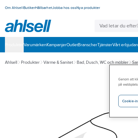
Om Ahlsell
Butiker
Hållbarhet
Jobba hos oss
Nya produkter
Produkter
Varumärken
Kampanjer
Outlet
Branscher
Tjänster
Vårt erbjuda
Ahlsell
Produkter
Värme & Sanitet
Bad, Dusch, WC och möbler
San
Genom att kli
på webbplats
Cookie-in