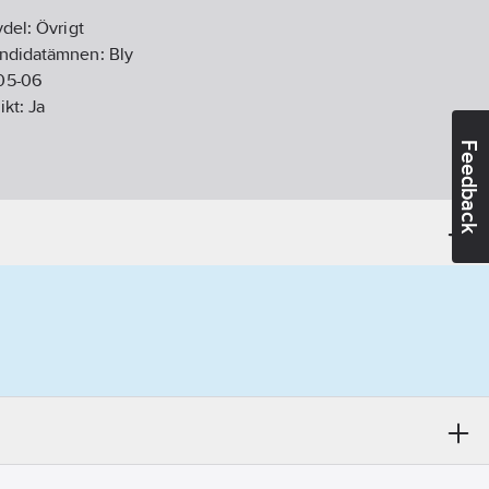
vdel:
Övrigt
andidatämnen:
Bly
05-06
ikt:
Ja
Feedback