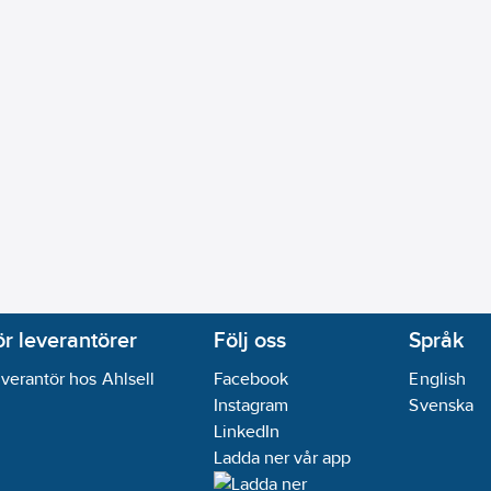
ör leverantörer
Följ oss
Språk
verantör hos Ahlsell
Facebook
English
Instagram
Svenska
LinkedIn
Ladda ner vår app