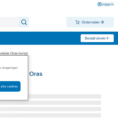
Logga in
Orderrader:
0
Beställ direkt
vdelar Oras övrigt
ra navigeringen
psblandare, Oras
-BL FKR
 alla cookies