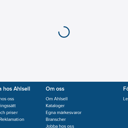
 hos Ahlsell
Om oss
F
hos oss
Om Ahlsell
Le
ingssätt
Kataloger
och priser
Egna märkesvaror
 Reklamation
Branscher
Jobba hos oss