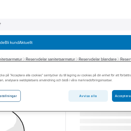
nde
Bli kund
Aktuellt
itetsarmatur
Reservdelar sanitetsarmatur
Reservdelar blandare
Reser
ORAS
cka på "Acceptera alla cookies" samtycker du till lagring av cookies på din enhet för att förbätt
Spak till 1-grep
en, analysera webbplatsens användning och bistå i våra marknadsföringsinsatser.
ORAS159180 SPAK F 1-GR
Artikelnummer:
8347488
Avvisa alla
Acceptera
ställningar
Lev. artikelnr:
159180