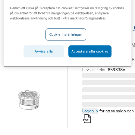
Outlet
Reservdelar blandare
Reservdelar Oras övrigt
Genom att klicka på "Acceptera alla cookies" samtycker du till lagring av cookies
på din enhet för att förbättra navigeringen på webbplatsen, analysera
Branscher
webbplatsens användning och bistå i våra marknadsföringsinsatser.
ORAS
Tjänster
Strålsamlare M18,
Cookie-inställningar
859338V, Oras
Vårt erbjudande
ORAS STRÅLSAMLARE M
Bli kund
INKL
Avvisa alla
Acceptera alla cookies
STRÅLSAMLARNYCKEL.8
Aktuellt
Artikelnummer:
8281568
Lev. artikelnr:
859338V
Logga in
för att se saldo och 