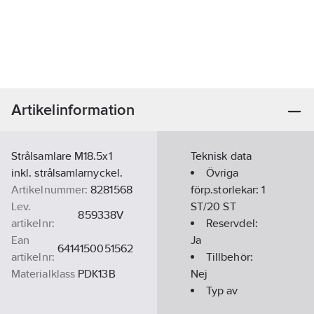
Artikelinformation
Strålsamlare M18.5x1
Teknisk data
inkl. strålsamlarnyckel.
Övriga
Artikelnummer:
8281568
förp.storlekar:
1
Lev.
ST/20 ST
859338V
artikelnr:
Reservdel:
Ean
Ja
6414150051562
artikelnr:
Tillbehör:
Materialklass
PDK13B
Nej
Typ av
tillbehör/reservdel: