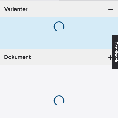
Övrigt
Varianter
REACH -
Innehåller
kandidatämnen:
Bly
REACH
Datum:
2022-
Feedba
05-06
REACH
Dokument
Informationsplikt:
Ja