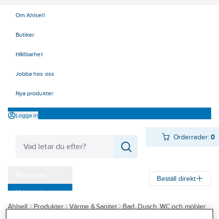
Om Ahlsell
Butiker
Hållbarhet
Jobba hos oss
Nya produkter
Logga in
Orderrader:
0
Produkter
Beställ direkt
Varumärken
Ahlsell
Produkter
Värme & Sanitet
Bad, Dusch, WC och möbler
Kampanjer
Sanitetsarmatur
Reservdelar sanitetsarmatur