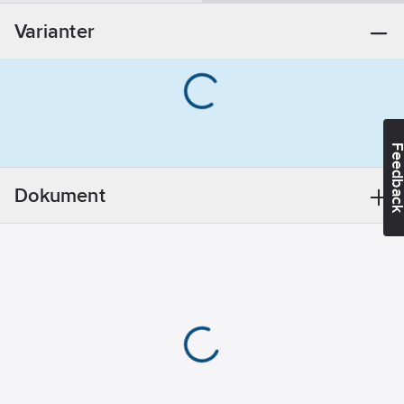
Bly
Varianter
REACH
Datum:
2022-
05-06
REACH
Informationsplikt:
Ja
Feedba
Dokument