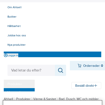
Om Ahlsell
Butiker
Hållbarhet
Jobba hos oss
Nya produkter
Logga in
Orderrader:
0
Produkter
Beställ direkt
Varumärken
Ahlsell
Produkter
Värme & Sanitet
Bad, Dusch, WC och möbler
Kampanjer
Sanitetsarmatur
Reservdelar sanitetsarmatur