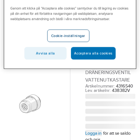
Outlet
Reservdelar blandare
Reservdelar Oras övrigt
Genom att klicka på "Acceptera alla cookies" samtycker du till lagring av cookies
på din enhet för att förbättra navigeringen på webbplatsen, analysera
Branscher
webbplatsens användning och bistå i våra marknadsföringsinsatser.
ORAS
Tjänster
Dräneringsventil
Cookie-inställningar
till
Vårt erbjudande
vattenutkastare,
Aktuellt
Avvisa alla
Acceptera alla cookies
Oras
ORAS 438382V
DRÄNERINGSVENTIL
VATTENUTKASTARE
Artikelnummer:
4316540
Lev. artikelnr:
438382V
Logga in
för att se saldo
och pris