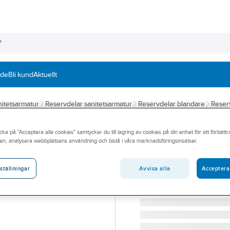
nde
Bli kund
Aktuellt
itetsarmatur
Reservdelar sanitetsarmatur
Reservdelar blandare
Reser
MORA
cka på "Acceptera alla cookies" samtycker du till lagring av cookies på din enhet för att förbätt
Överstycke Eco t
en, analysera webbplatsens användning och bistå i våra marknadsföringsinsatser.
Dusch, Mora
Avvisa alla
Acceptera
ställningar
MA 129391.AE ÖVERST
Artikelnummer:
8345619
Lev. artikelnr:
129391.AE