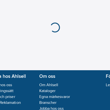
 hos Ahlsell
Om oss
F
hos oss
Om Ahlsell
Le
ingssätt
Kataloger
och priser
Egna märkesvaror
 Reklamation
Branscher
Jobba hos oss