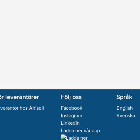
ör leverantörer
Följ oss
Språk
verantör hos Ahlsell
Facebook
English
Instagram
Svenska
LinkedIn
Ladda ner vår app