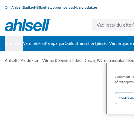
Om Ahlsell
Butiker
Hållbarhet
Jobba hos oss
Nya produkter
Produkter
Varumärken
Kampanjer
Outlet
Branscher
Tjänster
Vårt erbjuda
Ahlsell
Produkter
Värme & Sanitet
Bad, Dusch, WC och möbler
San
Genom att kli
på webbplats
Cookie-in