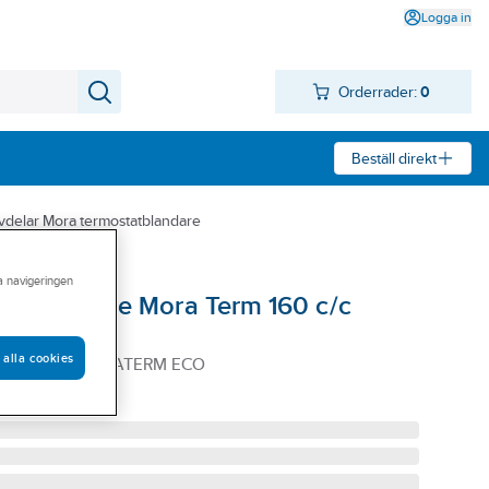
Logga in
Orderrader:
0
Beställ direkt
vdelar Mora termostatblandare
ra navigeringen
ill blandare Mora Term 160 c/c
 alla cookies
YCKE AVST MORATERM ECO