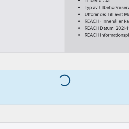
Tillbehör:
Ja
Typ av tillbehör/reser
Utförande:
Till avst 
REACH - Innehåller k
REACH Datum:
2021-1
REACH Informationspl