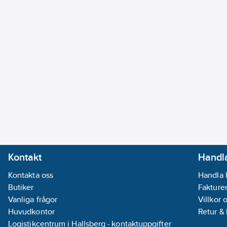
Kontakt
Handla
Kontakta oss
Handla 
Butiker
Fakturer
Vanliga frågor
Villkor 
Huvudkontor
Retur &
Logistikcentrum i Hallsberg - kontaktuppgifter