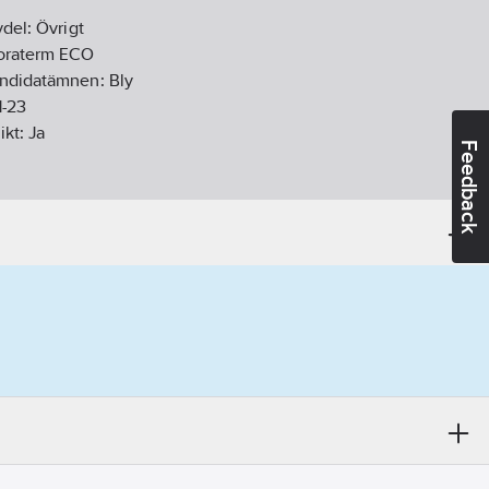
vdel:
Övrigt
Moraterm ECO
andidatämnen:
Bly
1-23
ikt:
Ja
Feedback