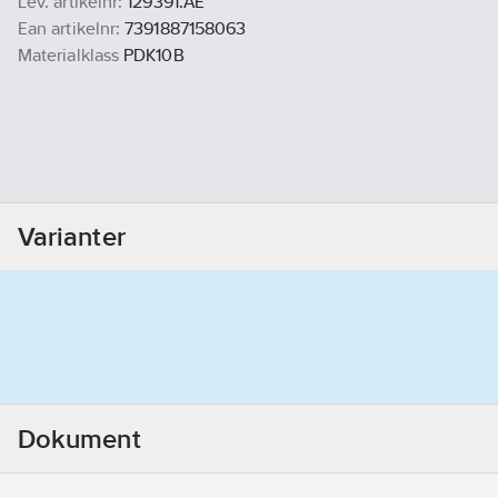
Lev. artikelnr:
129391.AE
Ean artikelnr:
7391887158063
Materialklass
PDK10B
Varianter
Dokument