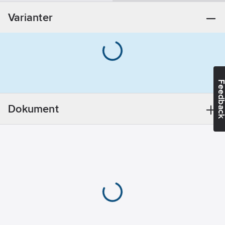
Innehåller
Varianter
kandidatämnen:
Bly
REACH
Datum:
2021-11-
23
REACH
Feedba
Informationsplikt:
Ja
Dokument