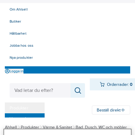
Om Ahlsell
Butiker
Hållbarhet
Jobba hos oss
Nya produkter
Logga in
Orderrader:
0
Produkter
Beställ direkt
Varumärken
Ahlsell
Produkter
Värme & Sanitet
Bad, Dusch, WC och möbler
Kampanjer
Sanitetsarmatur
Reservdelar sanitetsarmatur