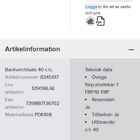
Logga in
för att se saldo
och pris
Artikelinformation
Backventilsats 40 c/c.
Teknisk data
Artikelnummer:
8345617
Övriga
Lev.
förp.storlekar:
1
129098.AE
artikelnr:
FRP/10 FRP
Ean
Reservdel:
7391887136702
artikelnr:
Ja
Materialklass
PDK10B
Tillbehör:
Ja
Utförande:
c/c 40
REACH -