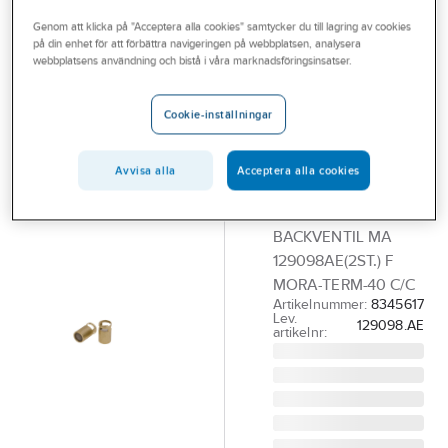
Outlet
Reservdelar blandare
Reservdelar Mora termostatblandare
Genom att klicka på "Acceptera alla cookies" samtycker du till lagring av cookies
på din enhet för att förbättra navigeringen på webbplatsen, analysera
Branscher
webbplatsens användning och bistå i våra marknadsföringsinsatser.
MORA
Tjänster
Backventilsats
Cookie-inställningar
40 c/c
Vårt erbjudande
termostat till
Aktuellt
Avvisa alla
Acceptera alla cookies
Mora
Cera/Inxx/Term
BACKVENTIL MA
129098AE(2ST.) F
MORA-TERM-40 C/C
Artikelnummer:
8345617
Lev.
129098.AE
artikelnr: