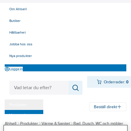
Om Ahlsell
Butiker
Hållbarhet
Jobba hos oss
Nya produkter
Logga in
Orderrader:
0
Produkter
Beställ direkt
Varumärken
Ahlsell
Produkter
Värme & Sanitet
Bad, Dusch, WC och möbler
Kampanjer
Sanitetsarmatur
Reservdelar sanitetsarmatur