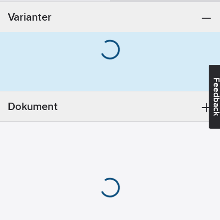
23
Varianter
REACH
Informationsplikt:
Ja
Feedba
Dokument