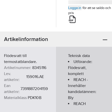
Logga in
för att se saldo och
pris
Artikelinformation
Flödesratt till
Teknisk data
termostatblandare.
Utförande:
Artikelnummer:
8345116
Flödesratt,
Lev.
komplett
159016.AE
artikelnr:
REACH -
Ean
Innehåller
7391887204159
artikelnr:
kandidatämnen:
Materialklass
PDK10B
Bly
REACH
Datum:
2021-11-