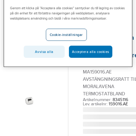
Outlet
Reservdelar blandare
Reservdelar Mora termostatblandare
Genom att klicka på "Acceptera alla cookies" samtycker du till lagring av cookies
på din enhet för att förbättra navigeringen på webbplatsen, analysera
Branscher
webbplatsens användning och bistå i våra marknadsföringsinsatser.
MORA
Tjänster
Flödesratt
Cookie-inställningar
komplett till Mora
Vårt erbjudande
Lavena
Bli kund
Avvisa alla
Acceptera alla cookies
termostatblandar
Aktuellt
Mora
MA159016.AE
AVSTÄNGNINGSRATT TI
MORALAVENA
TERMOSTATBLAND
Artikelnummer:
8345116
Lev. artikelnr:
159016.AE