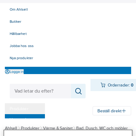
Om Ahlsell
Butiker
Hållbarhet
Jobba hos oss
Nya produkter
Logga in
Orderrader:
0
Produkter
Beställ direkt
Varumärken
Ahlsell
Produkter
Värme & Sanitet
Bad, Dusch, WC och möbler
Kampanjer
Sanitetsarmatur
Reservdelar sanitetsarmatur