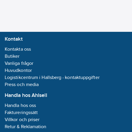
Form:
Rak
FM-märkt:
Nej
Med
skyddslock/-
Kontakt
plugg:
Nej
Kontakta oss
Med
Butiker
tätning/packningar:
Vanliga frågor
Ja
Huvudkontor
Logistikcentrum i Hallsberg - kontaktuppgifter
Ytbehandling
Press och media
anslutning 2:
Polerad/Putsad
Handla hos Ahlsell
Excentrisk:
Handla hos oss
Nej
Faktureringssätt
Villkor och priser
Systembunden:
Retur & Reklamation
Nej