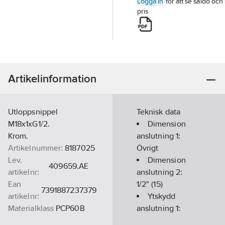
Logga in
för att se saldo och
pris
Artikelinformation
Utloppsnippel
Teknisk data
M18x1xG1/2.
Dimension
Krom.
anslutning 1:
Artikelnummer:
8187025
Övrigt
Lev.
Dimension
409659.AE
artikelnr:
anslutning 2:
Ean
1/2" (15)
7391887237379
artikelnr:
Ytskydd
Materialklass
PCP60B
anslutning 1:
Förkromad