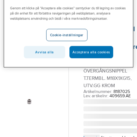
Outlet
Reservdelar blandare
Reservdelar Mora termostatblandare
Genom att klicka på "Acceptera alla cookies" samtycker du till lagring av cookies
på din enhet för att förbättra navigeringen på webbplatsen, analysera
Branscher
webbplatsens användning och bistå i våra marknadsföringsinsatser.
MORA
Tjänster
Övergångsnippel
Cookie-inställningar
till
Vårt erbjudande
termostatblandar
Bli kund
Avvisa alla
Acceptera alla cookies
M18xG15, Mora
Aktuellt
MORA
ÖVERGÅNGSNIPPEL
T.TERMBL. M18X1XG15,
UTV.GG KROM
Artikelnummer:
8187025
Lev. artikelnr:
409659.AE