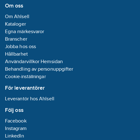
REACH -
Om oss
Innehåller
Om Ahlsell
kandidatämnen:
Kataloger
Bly
Egna märkesvaror
REACH
Branscher
Datum:
2024-11-
Jobba hos oss
27
Hållbarhet
REACH
Användarvillkor Hemsidan
Informationsplikt:
Behandling av personuppgifter
Ja
Cookie-inställningar
För leverantörer
Leverantör hos Ahlsell
Följ oss
Facebook
Instagram
LinkedIn