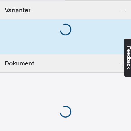
Ytskydd
Varianter
anslutning 2:
Förkromad
Material
anslutning 1:
Mässing
Material
Feedba
anslutning 2:
Mässing
Dokument
Ytbehandling
anslutning 1:
Polerad/Putsad
Med
avtappningsventil:
Nej
Med
luftningsventil/avluftare:
Nej