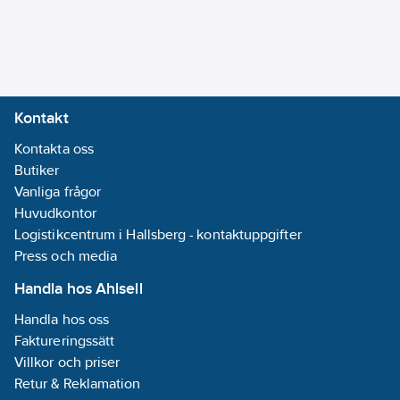
mm
Ytbehandling
anslutning 1:
Polerad/Putsad
Kontakt
Med
Kontakta oss
avtappningsventil:
Butiker
Nej
Vanliga frågor
Med
Huvudkontor
luftningsventil/avluftare:
Logistikcentrum i Hallsberg - kontaktuppgifter
Nej
Press och media
FM-märkt:
Nej
Handla hos Ahlsell
Med
Handla hos oss
skyddslock/-
Faktureringssätt
plugg:
Nej
Villkor och priser
Med
Retur & Reklamation
tätning/packningar: