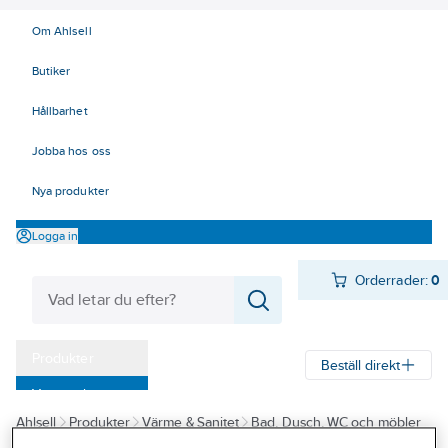
Om Ahlsell
Butiker
Hållbarhet
Jobba hos oss
Nya produkter
Logga in
Orderrader:
0
Produkter
Beställ direkt
Varumärken
Ahlsell
Produkter
Värme & Sanitet
Bad, Dusch, WC och möbler
Kampanjer
Sanitetsarmatur
Reservdelar sanitetsarmatur