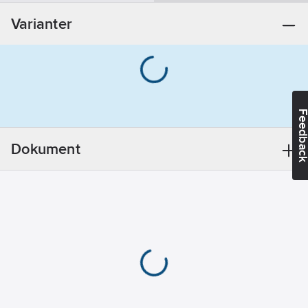
Ytskydd
Varianter
anslutning 1:
Förkromad
Ytskydd
anslutning 2:
Förkromad
Material
Feedba
anslutning 1:
Mässing
Dokument
Material
anslutning 2:
Mässing
Utvändig
rördiameter
anslutning 2:
15
mm
Utvändig
rördiameter
anslutning 1:
15