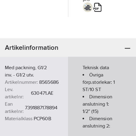
Artikelinformation
Med packning, G1/2
Teknisk data
inv. - G1/2 utv.
Övriga
Artikelnummer:
8565686
förp.storlekar:
1
Lev.
ST/10 ST
630471.AE
artikelnr:
Dimension
Ean
anslutning 1:
7391887178894
artikelnr:
1/2" (15)
Materialklass
PCP60B
Dimension
anslutning 2:
1/2" (15)