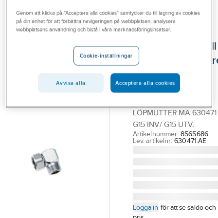
Outlet
Reservdelar blandare
Reservdelar Mora ettgreppsblandare
Genom att klicka på "Acceptera alla cookies" samtycker du till lagring av cookies
på din enhet för att förbättra navigeringen på webbplatsen, analysera
Branscher
webbplatsens användning och bistå i våra marknadsföringsinsatser.
MORA
Tjänster
Vinkelkoppling till
Cookie-inställningar
ettgreppsblandar
Vårt erbjudande
Mora Temp Duo,
Aktuellt
Avvisa alla
Acceptera alla cookies
Mora
15 VINKEL MED
LÖPMUTTER MA 630471
G15 INV/ G15 UTV.
Artikelnummer:
8565686
Lev. artikelnr:
630471.AE
Logga in
för att se saldo och
pris