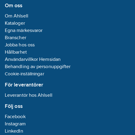
Ja
Om oss
Om Ahlsell
Ytbehandling
Kataloger
anslutning 2:
Egna märkesvaror
Polerad/Putsad
Branscher
Excentrisk:
Jobba hos oss
Nej
Hållbarhet
Användarvillkor Hemsidan
Systembunden:
Behandling av personuppgifter
Nej
Cookie-inställningar
Böjningsvinkel:
För leverantörer
90
°
Leverantör hos Ahlsell
REACH
Datum:
2021-11-
Följ oss
23
Facebook
REACH -
Instagram
Innehåller
LinkedIn
kandidatämnen: