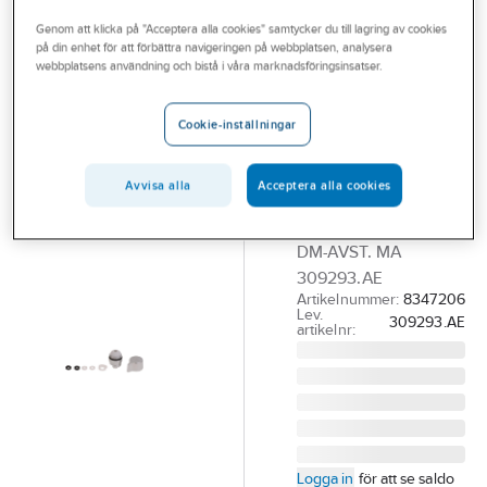
Outlet
Reservdelar blandare
Reservdelar Mora ettgreppsblandare
Genom att klicka på "Acceptera alla cookies" samtycker du till lagring av cookies
på din enhet för att förbättra navigeringen på webbplatsen, analysera
Branscher
webbplatsens användning och bistå i våra marknadsföringsinsatser.
MORA
Tjänster
Överstycke till
Cookie-inställningar
Mora
Vårt erbjudande
Temp/Mega,
Bli kund
Avvisa alla
Acceptera alla cookies
Mora
Aktuellt
ÖVERSTYCKE TILL
DM-AVST. MA
309293.AE
Artikelnummer:
8347206
Lev.
309293.AE
artikelnr:
Logga in
för att se saldo