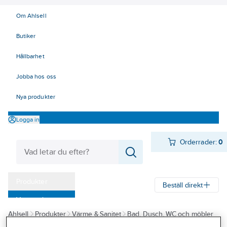
Om Ahlsell
Butiker
Hållbarhet
Jobba hos oss
Nya produkter
Logga in
Orderrader:
0
Produkter
Beställ direkt
Varumärken
Ahlsell
Produkter
Värme & Sanitet
Bad, Dusch, WC och möbler
Kampanjer
Sanitetsarmatur
Reservdelar sanitetsarmatur