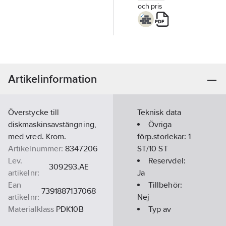
och pris
Artikelinformation
Överstycke till
Teknisk data
diskmaskinsavstängning,
Övriga
med vred. Krom.
förp.storlekar:
1
Artikelnummer:
8347206
ST/10 ST
Lev.
Reservdel:
309293.AE
artikelnr:
Ja
Ean
Tillbehör:
7391887137068
artikelnr:
Nej
Materialklass
PDK10B
Typ av
tillbehör/reservdel: