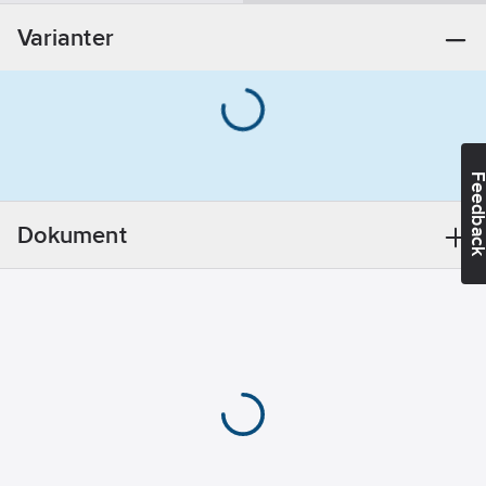
Övrigt
Varianter
Utförande:
Med vred
REACH -
Innehåller
kandidatämnen:
Bly
Feedba
REACH
Datum:
2021-11-
Dokument
23
REACH
Informationsplikt:
Ja