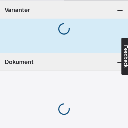
Bly
Varianter
REACH
Datum:
2021-11-
23
Färg:
Grå
REACH
Informationsplikt:
Feedba
Ja
Dokument