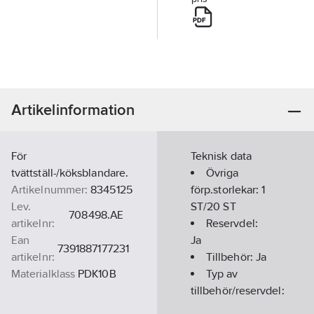
Artikelinformation
För
Teknisk data
tvättställ-/köksblandare.
Övriga
Artikelnummer:
8345125
förp.storlekar:
1
Lev.
ST/20 ST
708498.AE
artikelnr:
Reservdel:
Ean
Ja
7391887177231
artikelnr:
Tillbehör:
Ja
Materialklass
PDK10B
Typ av
tillbehör/reservdel:
Övrigt