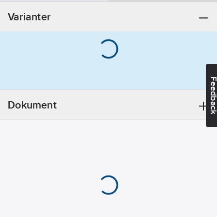
Utförande:
Varianter
40mm
REACH -
Innehåller
kandidatämnen:
Bly
REACH
Feedba
Datum:
2021-11-
23
Dokument
REACH
Informationsplikt:
Ja