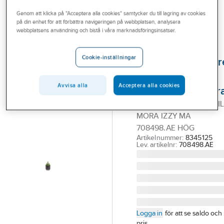
Outlet
Reservdelar blandare
Reservdelar Mora ettgreppsblandare
Genom att klicka på "Acceptera alla cookies" samtycker du till lagring av cookies
på din enhet för att förbättra navigeringen på webbplatsen, analysera
Branscher
webbplatsens användning och bistå i våra marknadsföringsinsatser.
MORA
Tjänster
Keramikinsats till
Cookie-inställningar
ettgreppsblandar
Vårt erbjudande
Mora Izzy C+/
Aktuellt
Avvisa alla
Acceptera alla cookies
Mora Izzy F+, Mor
KERAM-INSATS D=40 TIL
MORA IZZY MA
708498.AE HÖG
Artikelnummer:
8345125
Lev. artikelnr:
708498.AE
Logga in
för att se saldo och
pris