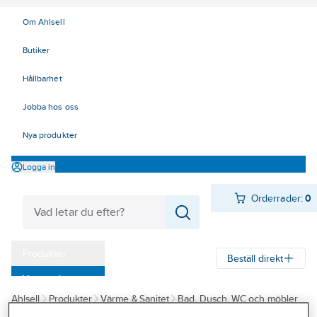
Om Ahlsell
Butiker
Hållbarhet
Jobba hos oss
Nya produkter
Logga in
Orderrader:
0
Produkter
Beställ direkt
Varumärken
Ahlsell
Produkter
Värme & Sanitet
Bad, Dusch, WC och möbler
Kampanjer
Sanitetsarmatur
Reservdelar sanitetsarmatur