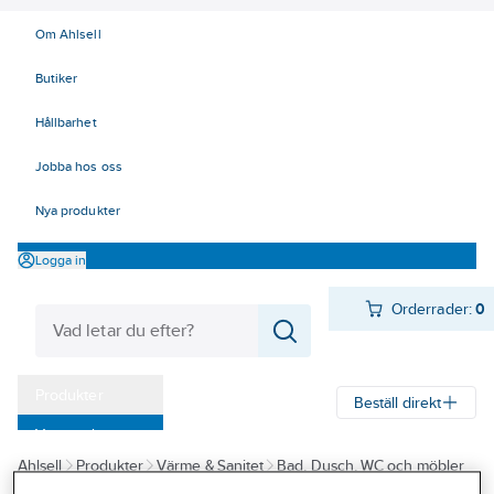
Om Ahlsell
Butiker
Hållbarhet
Jobba hos oss
Nya produkter
Logga in
Orderrader:
0
Produkter
Beställ direkt
Varumärken
Ahlsell
Produkter
Värme & Sanitet
Bad, Dusch, WC och möbler
Kampanjer
Sanitetsarmatur
Reservdelar sanitetsarmatur