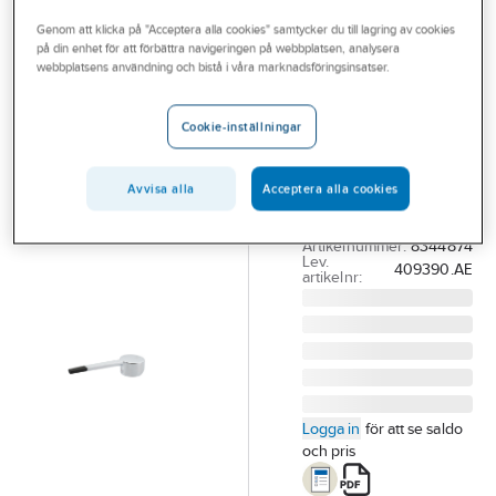
Outlet
Reservdelar blandare
Reservdelar Mora ettgreppsblandare
Genom att klicka på "Acceptera alla cookies" samtycker du till lagring av cookies
på din enhet för att förbättra navigeringen på webbplatsen, analysera
Branscher
webbplatsens användning och bistå i våra marknadsföringsinsatser.
MORA
Tjänster
Spak Mora
Cookie-inställningar
MMIX Care,
Vårt erbjudande
Mora
Bli kund
Avvisa alla
Acceptera alla cookies
MORA SPAK MMIX
Aktuellt
LÄNGD 150MM RH
Artikelnummer:
8344874
Lev.
409390.AE
artikelnr:
Logga in
för att se saldo
och pris