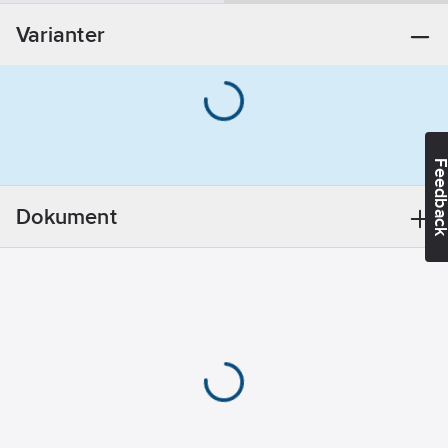
Krom
Varianter
Temperaturindikering:
Röd/Blå
Temperaturspärr
(38°C):
Ja
Feedba
REACH -
Innehåller
Dokument
kandidatämnen:
Bly
REACH
Datum:
2021-11-
23
Utförande:
Krom/Svart
L=150mm
REACH
Informationsplikt: