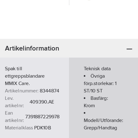
Artikelinformation
Spak till
Teknisk data
ettgreppsblandare
Övriga
MMIX Care.
förp.storlekar:
1
Artikelnummer:
8344874
ST/10 ST
Lev.
Basfärg:
409390.AE
artikelnr:
Krom
Ean
7391887229978
artikelnr:
Modell/Utförande:
Materialklass
PDK10B
Grepp/Handtag
Accentfärg: