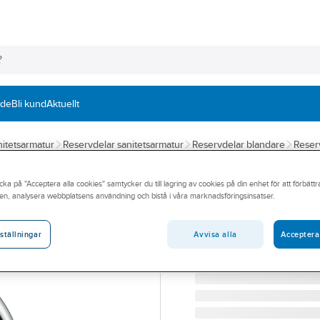
nde
Bli kund
Aktuellt
itetsarmatur
Reservdelar sanitetsarmatur
Reservdelar blandare
Reser
MORA
cka på "Acceptera alla cookies" samtycker du till lagring av cookies på din enhet för att förbätt
Kökspip Mora M
en, analysera webbplatsens användning och bistå i våra marknadsföringsinsatser.
KÖKSPIP MMIX K5 FKR
Artikelnummer:
8326732V
Avvisa alla
Acceptera
ställningar
Lev. artikelnr:
409395.AE