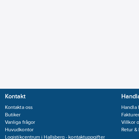
Kontakt
Handla
Kontakta oss
Handla 
Butiker
Fakturer
Vanliga frågor
Villkor 
Huvudkontor
Retur &
Logistikcentrum i Hallsberg - kontaktuppgifter