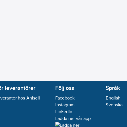
ör leverantörer
Följ oss
Språk
verantör hos Ahlsell
Facebook
English
Instagram
Svenska
LinkedIn
Ladda ner vår app