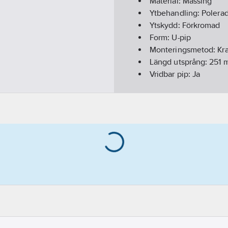
Material:
Mässing
Ytbehandling:
Polera
Ytskydd:
Förkromad
Form:
U-pip
Monteringsmetod:
Kr
Längd utsprång:
251
Vridbar pip:
Ja
Med omkastare:
Nej
Utdragbar:
Nej
Accentfärg:
Ingen
Riktbart munstycke:
N
Modell/Utförande:
Rö
Med täckbricka/-roset
Med reglering för bot
REACH - Innehåller k
REACH Datum:
2021-1
Utförande:
Till Mora 
REACH Informationspl