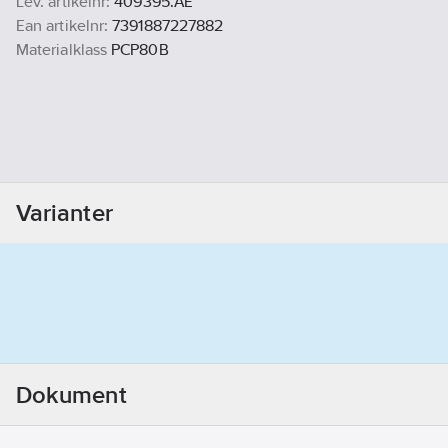
Lev. artikelnr:
409395.AE
Ean artikelnr:
7391887227882
Materialklass
PCP80B
Varianter
Dokument