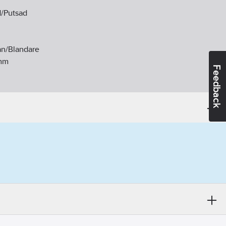
d/Putsad
an/Blandare
mm
Feedback
ej
r
t:
Nej
tenventil:
Nej
andidatämnen:
Bly
1-23
MMIX K5/Cera K5 kök.
ikt:
Ja