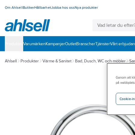
Om Ahlsell
Butiker
Hållbarhet
Jobba hos oss
Nya produkter
Produkter
Varumärken
Kampanjer
Outlet
Branscher
Tjänster
Vårt erbjuda
Ahlsell
Produkter
Värme & Sanitet
Bad, Dusch, WC och möbler
San
Genom att kli
på webbplats
Cookie-in