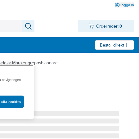
Logga in
Orderrader:
0
Beställ direkt
vdelar Mora ettgreppsblandare
ra navigeringen
MIX, Mora
 alla cookies