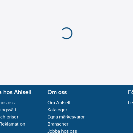
 hos Ahlsell
Om oss
F
hos oss
Om Ahlsell
Le
ingssätt
Kataloger
och priser
Egna märkesvaror
 Reklamation
Branscher
Jobba hos oss