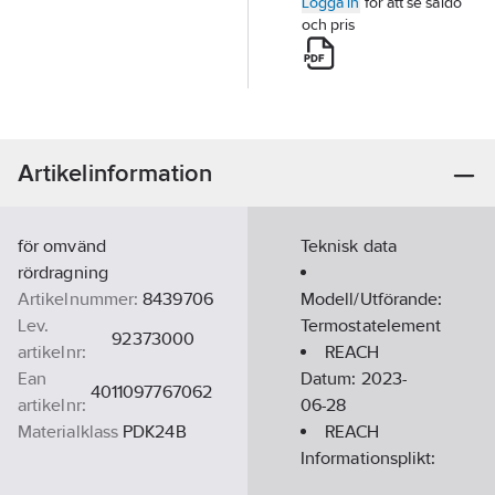
Logga in
för att se saldo
och pris
Artikelinformation
för omvänd
Teknisk data
rördragning
Artikelnummer:
8439706
Modell/Utförande:
Lev.
Termostatelement
92373000
artikelnr:
REACH
Ean
Datum:
2023-
4011097767062
artikelnr:
06-28
Materialklass
PDK24B
REACH
Informationsplikt:
Nej