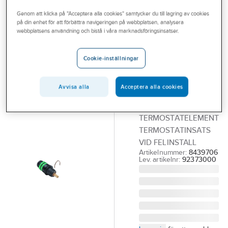
Outlet
Reservdelar blandare
Reservdelar Hansgrohe blandare
Genom att klicka på "Acceptera alla cookies" samtycker du till lagring av cookies
på din enhet för att förbättra navigeringen på webbplatsen, analysera
Branscher
webbplatsens användning och bistå i våra marknadsföringsinsatser.
HANSGROHE
Tjänster
Termostatinsats
Cookie-inställningar
vid
Vårt erbjudande
felinstallation,
Aktuellt
Avvisa alla
Acceptera alla cookies
Hansgrohe
HANSGROHE
TERMOSTATELEMENT
TERMOSTATINSATS
VID FELINSTALL
Artikelnummer:
8439706
Lev. artikelnr:
92373000