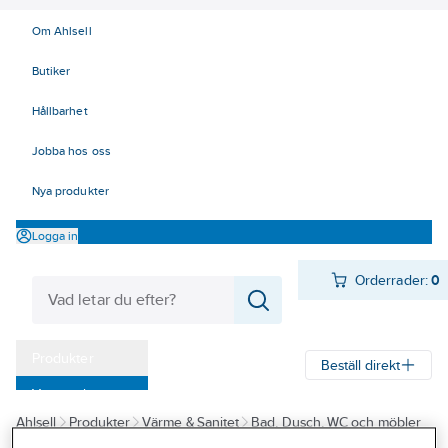
Om Ahlsell
Butiker
Hållbarhet
Jobba hos oss
Nya produkter
Logga in
Orderrader:
0
Produkter
Beställ direkt
Varumärken
Ahlsell
Produkter
Värme & Sanitet
Bad, Dusch, WC och möbler
Kampanjer
Sanitetsarmatur
Reservdelar sanitetsarmatur