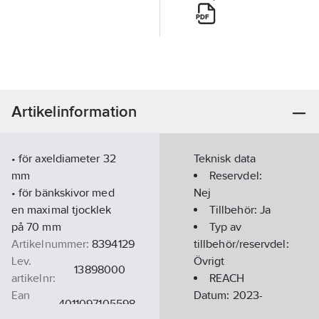
Artikelinformation
• för axeldiameter 32
Teknisk data
mm
Reservdel:
• för bänkskivor med
Nej
en maximal tjocklek
Tillbehör:
Ja
på 70 mm
Typ av
Artikelnummer:
8394129
tillbehör/reservdel:
Lev.
Övrigt
13898000
artikelnr:
REACH
Ean
Datum:
2023-
4011097105598
artikelnr:
06-28