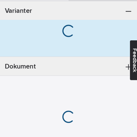
Materialklass
PDK24B
REACH
Varianter
Informationsplikt:
Nej
Feedba
Dokument