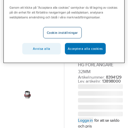
Outlet
Reservdelar blandare
Reservdelar Hansgrohe blandare
Genom att klicka på "Acceptera alla cookies" samtycker du till lagring av cookies
på din enhet för att förbättra navigeringen på webbplatsen, analysera
Branscher
webbplatsens användning och bistå i våra marknadsföringsinsatser.
HANSGROHE
Tjänster
Förlängningsset
Cookie-inställningar
HG 32mm,
Vårt erbjudande
Hansgrohe
Bli kund
Avvisa alla
Acceptera alla cookies
HANSGROHE
Aktuellt
FÖRLÄNGNINGSSET
HG FÖRLÄNGARE
32MM
Artikelnummer:
8394129
Lev. artikelnr:
13898000
Logga in
för att se saldo
och pris