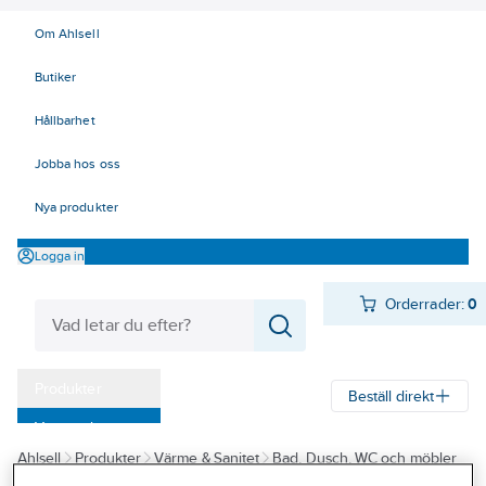
Om Ahlsell
Butiker
Hållbarhet
Jobba hos oss
Nya produkter
Logga in
Orderrader:
0
Produkter
Beställ direkt
Varumärken
Ahlsell
Produkter
Värme & Sanitet
Bad, Dusch, WC och möbler
Kampanjer
Sanitetsarmatur
Reservdelar sanitetsarmatur