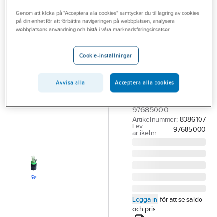
Outlet
Reservdelar blandare
Reservdelar Hansgrohe blandare
Genom att klicka på "Acceptera alla cookies" samtycker du till lagring av cookies
på din enhet för att förbättra navigeringen på webbplatsen, analysera
Branscher
webbplatsens användning och bistå i våra marknadsföringsinsatser.
HANSGROHE
Tjänster
Insats Keramisk
Cookie-inställningar
kartusch M1,
Vårt erbjudande
Hansgrohe
Bli kund
Avvisa alla
Acceptera alla cookies
HG KERAMIK
Aktuellt
KARTUSCHE M1
97685000
Artikelnummer:
8386107
Lev.
97685000
artikelnr:
Logga in
för att se saldo
och pris