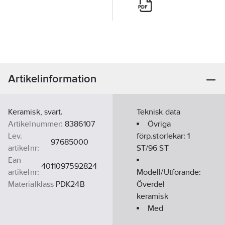
Artikelinformation
Keramisk, svart.
Teknisk data
Artikelnummer:
8386107
Övriga
Lev.
förp.storlekar:
1
97685000
artikelnr:
ST/96 ST
Ean
4011097592824
artikelnr:
Modell/Utförande:
Materialklass
PDK24B
Överdel
keramisk
Med
styrenhet:
Nej