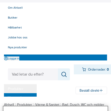
Om Ahlsell
Butiker
Hållbarhet
Jobba hos oss
Nya produkter
Logga in
Orderrader:
0
Produkter
Beställ direkt
Varumärken
Ahlsell
Produkter
Värme & Sanitet
Bad, Dusch, WC och möbler
Kampanjer
Sanitetsarmatur
Reservdelar sanitetsarmatur